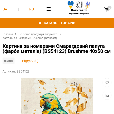
0
UA
|
RU
КАТАЛОГ ТОВАРІВ
Головна
Brushme продукція творчості
Картини за номерами Brushme (Standart)
Картина за номерами Смарагдовий папуга
(фарби металік) (BS54123) Brushme 40x50 см
огляд
Відгуки (0)
Артикул:
BS54123
Додат
в
обран
Додат
в
табли
порівн