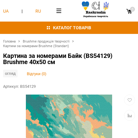
0
UA
|
RU
КАТАЛОГ ТОВАРІВ
Головна
Brushme продукція творчості
Картини за номерами Brushme (Standart)
Картина за номерами Байк (BS54129)
Brushme 40x50 см
огляд
Відгуки (0)
Артикул:
BS54129
Додат
в
обран
Додат
в
табли
порівн