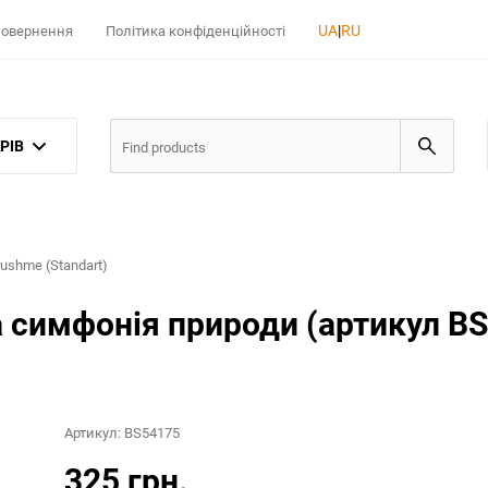
UA
|
RU
 повернення
Політика конфіденційності
РІВ
ushme (Standart)
 симфонія природи (артикул BS
Артикул:
BS54175
325 грн.