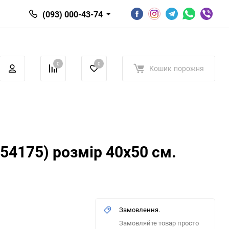
(093) 000-43-74
0
0
Кошик
порожня
54175) розмір 40x50 см.
Замовлення.
Замовляйте товар просто