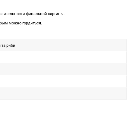
ыразительности финальной картины.
торым можно гордиться.
і та риби