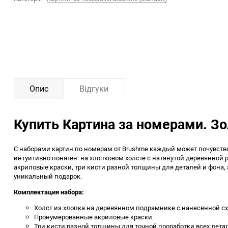
Опис
Відгуки
Купить Картина за номерами. Зо
С наборами картин по номерам от Brushme каждый может почувство
интуитивно понятен: на хлопковом холсте с натянутой деревянно
акриловые краски, три кисти разной толщины для деталей и фона,
уникальный подарок.
Комплектация набора:
Холст из хлопка на деревянном подрамнике с нанесенной с
Пронумерованные акриловые краски.
Три кисти разной толщины для точной проработки всех дета