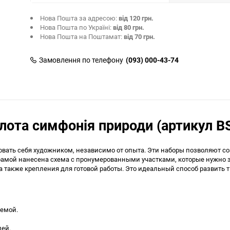
Нова Пошта за адресою:
від 120 грн.
Нова Пошта по Україні:
від 80 грн.
Нова Пошта на Поштамат:
від 70 грн.
Замовлення по телефону
(093) 000-43-74
лота симфонія природи (артикул BS
вать себя художником, независимо от опыта. Эти наборы позволяют со
й рамой нанесена схема с пронумерованными участками, которые нужно
 а также крепления для готовой работы. Это идеальный способ развить
хемой.
лей.