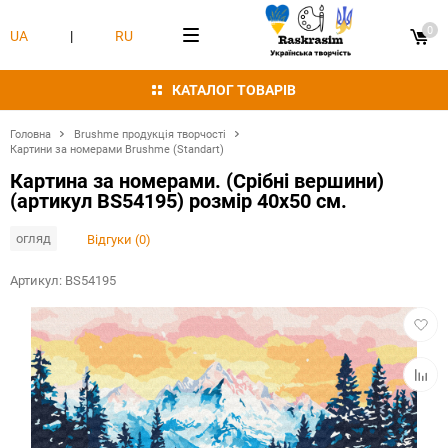
0
UA
|
RU
КАТАЛОГ ТОВАРІВ
Головна
Brushme продукція творчості
Картини за номерами Brushme (Standart)
Картина за номерами. (Срібні вершини)
(артикул BS54195) розмір 40x50 см.
огляд
Відгуки (0)
Артикул:
BS54195
Додат
в
обран
Додат
в
табли
порівн