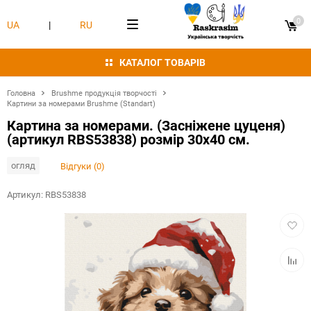
0
UA
|
RU
КАТАЛОГ ТОВАРІВ
Головна
Brushme продукція творчості
Картини за номерами Brushme (Standart)
Картина за номерами. (Засніжене цуценя)
(артикул RBS53838) розмір 30x40 см.
огляд
Відгуки (0)
Артикул:
RBS53838
Додат
в
обран
Додат
в
табли
порівн