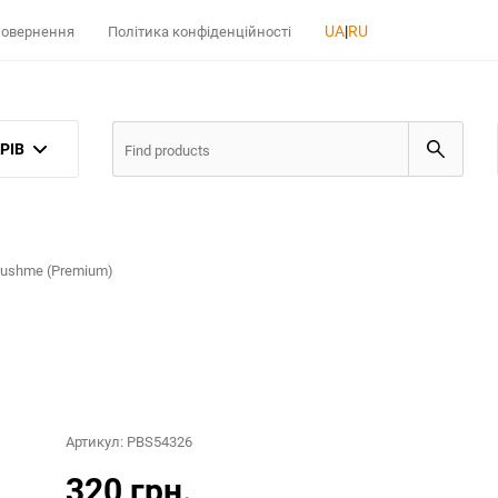
UA
|
RU
 повернення
Політика конфіденційності
РІВ
ushme (Premium)
Артикул:
PBS54326
320 грн.