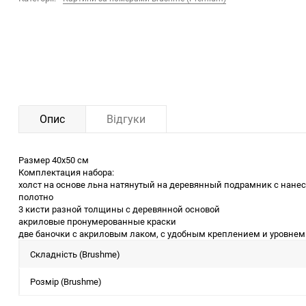
Опис
Відгуки
Размер 40x50 см
Комплектация набора:
холст на основе льна натянутый на деревянный подрамник с нане
полотно
3 кисти разной толщины с деревянной основой
акриловые пронумерованные краски
две баночки с акриловым лаком, с удобным креплением и уровнем 
Складність (Brushme)
Розмір (Brushme)