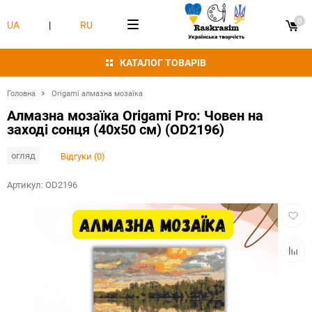
0
UA
|
RU
КАТАЛОГ ТОВАРІВ
Головна
Origami алмазна мозаїка
Алмазна мозаїка Origami Pro: Човен на
заході сонця (40x50 см) (OD2196)
огляд
Відгуки (0)
Артикул:
OD2196
Додат
в
обран
Додат
в
табли
порівн