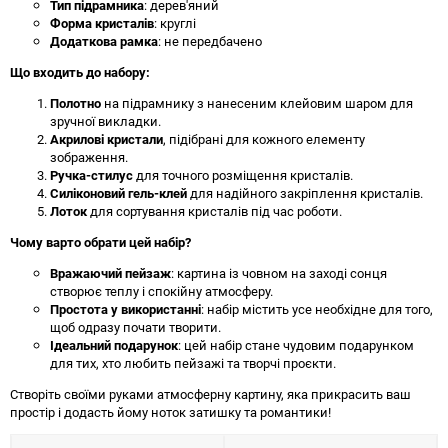
Тип підрамника
: дерев'яний
Форма кристалів
: круглі
Додаткова рамка
: не передбачено
Що входить до набору:
Полотно
на підрамнику з нанесеним клейовим шаром для
зручної викладки.
Акрилові кристали
, підібрані для кожного елементу
зображення.
Ручка-стилус
для точного розміщення кристалів.
Силіконовий гель-клей
для надійного закріплення кристалів.
Лоток
для сортування кристалів під час роботи.
Чому варто обрати цей набір?
Вражаючий пейзаж
: картина із човном на заході сонця
створює теплу і спокійну атмосферу.
Простота у використанні
: набір містить усе необхідне для того,
щоб одразу почати творити.
Ідеальний подарунок
: цей набір стане чудовим подарунком
для тих, хто любить пейзажі та творчі проєкти.
Створіть своїми руками атмосферну картину, яка прикрасить ваш
простір і додасть йому ноток затишку та романтики!