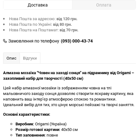
Доставка
Оплата
Нова Пошта за адресою:
від 120 грн.
Нова Пошта по Україні:
від 80 грн.
Нова Пошта на Поштамат:
від 70 грн.
Замовлення по телефону
(093) 000-43-74
Опис
Відгуки
Алмазна мозаїка "Човен на заході сонця" на підрамнику від Origami –
захопливий набір для творчості (40x50 см)
Цей набір алмазної мозаїки із зображенням човна на тлі
мальовничого заходу сонця дозволяє створити яскраву картину, яка
наповнить ваш інтер’єр атмосферою спокою та романтики.
Ідеальний вибір для тих, хто цінує морські пейзажі та творчі заняття.
Основні характеристики:
Виробник
: Origami (Україна)
Розмір готової картини
: 40x50 см
Тип заповнення
: повне