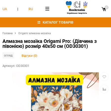
0
UA
|
RU
КАТАЛОГ ТОВАРІВ
Головна
Origami алмазна мозаїка
Алмазна мозаїка Origami Pro: (Дівчина з
півонією) розмір 40x50 см (OD30301)
огляд
Відгуки (0)
Артикул:
OD30301
Додат
в
обран
Додат
в
табли
порівн