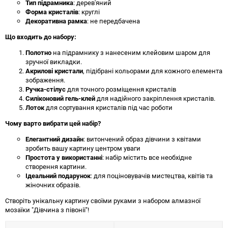
Тип підрамника
: дерев'яний
Форма кристалів
: круглі
Декоративна рамка
: не передбачена
Що входить до набору:
Полотно
на підрамнику з нанесеним клейовим шаром для
зручної викладки.
Акрилові кристали
, підібрані кольорами для кожного елемента
зображення.
Ручка-стілус
для точного розміщення кристалів
Силіконовий гель-клей
для надійного закріплення кристалів.
Лоток
для сортування кристалів під час роботи
Чому варто вибрати цей набір?
Елегантний дизайн
: витончений образ дівчини з квітами
зробить вашу картину центром уваги
Простота у використанні
: набір містить все необхідне
створення картини.
Ідеальний подарунок
: для поціновувачів мистецтва, квітів та
жіночних образів.
Створіть унікальну картину своїми руками з набором алмазної
мозаїки "Дівчина з півонії"!