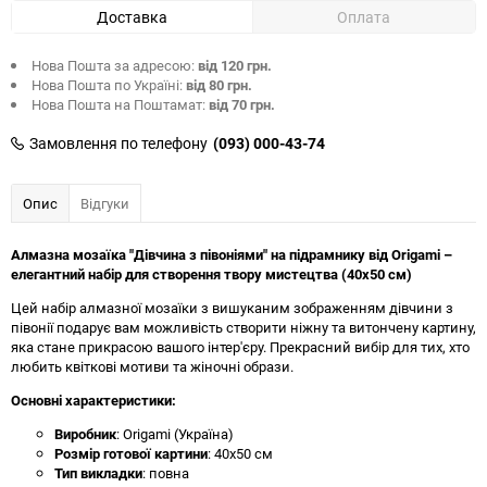
Доставка
Оплата
Нова Пошта за адресою:
від 120 грн.
Нова Пошта по Україні:
від 80 грн.
Нова Пошта на Поштамат:
від 70 грн.
Замовлення по телефону
(093) 000-43-74
Опис
Відгуки
Алмазна мозаїка "Дівчина з півоніями" на підрамнику від Origami –
елегантний набір для створення твору мистецтва (40x50 см)
Цей набір алмазної мозаїки з вишуканим зображенням дівчини з
півонії подарує вам можливість створити ніжну та витончену картину,
яка стане прикрасою вашого інтер'єру. Прекрасний вибір для тих, хто
любить квіткові мотиви та жіночні образи.
Основні характеристики:
Виробник
: Origami (Україна)
Розмір готової картини
: 40x50 см
Тип викладки
: повна