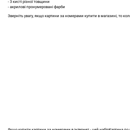
- 3 кисті різної товщини
- акрилові пронумеровані фарби
Зверніть увагу, якщо картини за номерами купити в магазині, то кол
Якщо купити картини за номерами в інтернет - цей набір
Картина по