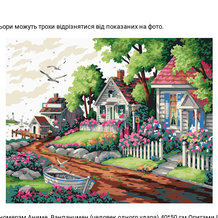
ьори можуть трохи відрізнятися від показаних на фото.
 номерам Аниме. Ванпанчмен (человек одного удара) 40*50 см Оригами 