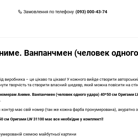
Замовлення по телефону
(093) 000-43-74
ниме. Ванпанчмен (человек одного
д виробника – це цікаво та цікаво! У кожного вийде створити авторськ
и творчість та створити власний шедевр, який можна повісити на стін
 номерам Аниме. Ванпанчмен (человек одного удара) 40*50 см Оригами L
.
контур має свій номер (так-же кожна фарба пронумерована), акуратно з
0 см Оригами LW 31100 має все необхідне у комплекті!
нумерованій схемою майбутньої картини