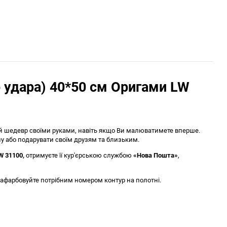
 удара) 40*50 см Оригами LW
ий шедевр своїми руками, навіть якщо Ви малюватимете вперше.
у або подарувати своїм друзям та близьким.
W 31100
,
отримуєте її кур'єрською службою
«Нова Пошта»
,
афарбовуйте потрібним номером контур на полотні.