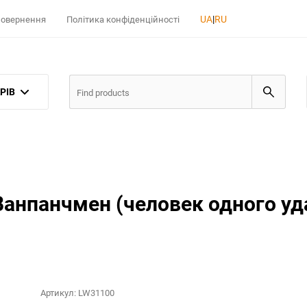
UA
|
RU
 повернення
Політика конфіденційності
РІВ
Ванпанчмен (человек одного уд
Артикул:
LW31100