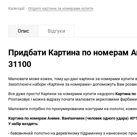
Категорії:
Origami картини за номерами купити
Опис
Відгуки
Придбати Картина по номерам А
31100
Малювати може кожен, тому що дані картини за номерами купити ві
Захоплюючі набори «Картини за номерами» допоможуть Вам розвинут
Все дуже просто! Картини за номерами купити недорого
Картина по
Розпаковує і можна відразу почати малювати акриловими фарбами
Малювати потрібно по пронумерованим контурам на полотні, кожен 
Картина по номерам Аниме. Ванпанчмен (человек одного удара) 40*5
У набір входить:
- бавовняний полотно на дерев'яному підрамнику з нанесеною про