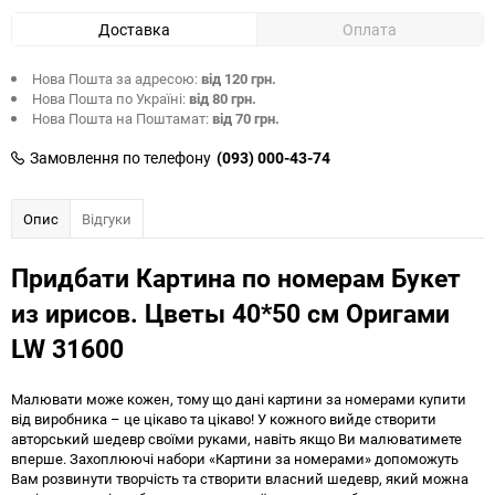
Доставка
Оплата
Нова Пошта за адресою:
від 120 грн.
Нова Пошта по Україні:
від 80 грн.
Нова Пошта на Поштамат:
від 70 грн.
Замовлення по телефону
(093) 000-43-74
Опис
Відгуки
Придбати Картина по номерам Букет
из ирисов. Цветы 40*50 см Оригами
LW 31600
Малювати може кожен, тому що дані картини за номерами купити
від виробника – це цікаво та цікаво! У кожного вийде створити
авторський шедевр своїми руками, навіть якщо Ви малюватимете
вперше. Захоплюючі набори «Картини за номерами» допоможуть
Вам розвинути творчість та створити власний шедевр, який можна