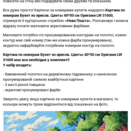
повісити на стіну або подарувати своїм друзям та близьким.
Все дуже просто! Картини за номерами купити недорого
Картина по
номерам Букет из ирисов. Цветы 40*50 см Оригами LW 31600
,
отримуєте її кур'єрською службою
«Нова Пошта»
, Розпаковує і можна
відразу почати малювати акриловими фарбами.
Малювати потрібно по пронумерованим контурам на полотні, кожен
контур має свій номер (так-же кожна фарба пронумерована),
акуратно зафарбовуйте потрібним номером контур на полотні.
Картина по номерам Букет из ирисов. Цветы 40*50 см Оригами LW
31600 має все необхідне у комплекті!
У набір входить:
- бавовняний полотно на дерев'яному підрамнику з нанесеною
пронумерованій схемою майбутньої картини
- 3 кисті різної товщини
- акрилові пронумеровані фарби
Зверніть увагу, якщо картини за номерами купити в магазині, то
кольори можуть трохи відрізнятися від показаних на фото.