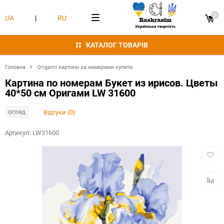
0
UA
|
RU
КАТАЛОГ ТОВАРІВ
Головна
Origami картини за номерами купити
Картина по номерам Букет из ирисов. Цветы
40*50 см Оригами LW 31600
огляд
Відгуки (0)
Артикул:
LW31600
Додат
в
обран
Додат
в
табли
порівн