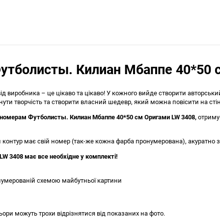
утболисты. Килиан Мбаппе 40*50 
д виробника – це цікаво та цікаво! У кожного вийде створити авторськ
и творчість та створити власний шедевр, який можна повісити на стін
 номерам Футболисты. Килиан Мбаппе 40*50 см Оригами LW 3408
,
отримує
контур має свій номер (так-же кожна фарба пронумерована), акуратно з
W 3408 має все необхідне у комплекті!
нумерованій схемою майбутньої картини
ьори можуть трохи відрізнятися від показаних на фото.