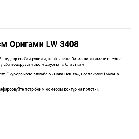
см Оригами LW 3408
ий шедевр своїми руками, навіть якщо Ви малюватимете вперше.
у або подарувати своїм друзям та близьким.
те її кур'єрською службою
«Нова Пошта»
, Розпаковує і можна
афарбовуйте потрібним номером контур на полотні.