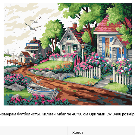
 номерам Футболисты. Килиан Мбаппе 40*50 см Оригами LW 3408
розмі
Холст