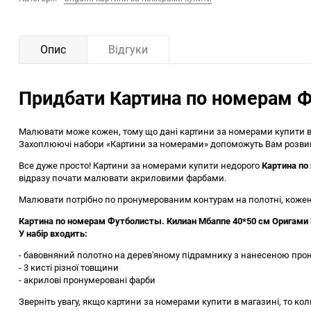
Опис
Відгуки
Придбати Картина по номерам Ф
Малювати може кожен, тому що дані картини за номерами купити ві
Захоплюючі набори «Картини за номерами» допоможуть Вам розвинут
Все дуже просто! Картини за номерами купити недорого
Картина по
відразу почати малювати акриловими фарбами.
Малювати потрібно по пронумерованим контурам на полотні, кожен 
Картина по номерам Футболисты. Килиан Мбаппе 40*50 см Оригами L
У набір входить:
- бавовняний полотно на дерев'яному підрамнику з нанесеною про
- 3 кисті різної товщини
- акрилові пронумеровані фарби
Зверніть увагу, якщо картини за номерами купити в магазині, то кол