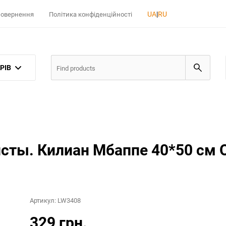
UA
|
RU
 повернення
Політика конфіденційності
РІВ
сты. Килиан Мбаппе 40*50 см 
Артикул:
LW3408
329 грн.