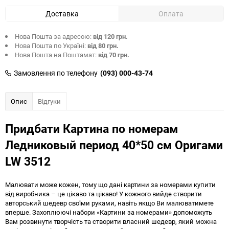
Доставка
Оплата
Нова Пошта за адресою:
від 120 грн.
Нова Пошта по Україні:
від 80 грн.
Нова Пошта на Поштамат:
від 70 грн.
Замовлення по телефону
(093) 000-43-74
Опис
Відгуки
Придбати Картина по номерам
Ледниковый период 40*50 см Оригами
LW 3512
Малювати може кожен, тому що дані картини за номерами купити
від виробника – це цікаво та цікаво! У кожного вийде створити
авторський шедевр своїми руками, навіть якщо Ви малюватимете
вперше. Захоплюючі набори «Картини за номерами» допоможуть
Вам розвинути творчість та створити власний шедевр, який можна