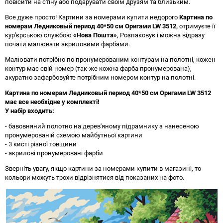
повісити на стіну або подарувати своїм друзям та близьким.
Все дуже просто! Картини за номерами купити недорого
Картина по
номерам Ледниковый период 40*50 см Оригами LW 3512
,
отримуєте її
кур'єрською службою
«Нова Пошта»
, Розпаковує і можна відразу
почати малювати акриловими фарбами.
Малювати потрібно по пронумерованим контурам на полотні, кожен
контур має свій номер (так-же кожна фарба пронумерована),
акуратно зафарбовуйте потрібним номером контур на полотні.
Картина по номерам Ледниковый период 40*50 см Оригами LW 3512
має все необхідне у комплекті!
У набір входить:
- бавовняний полотно на дерев'яному підрамнику з нанесеною
пронумерованій схемою майбутньої картини
- 3 кисті різної товщини
- акрилові пронумеровані фарби
Зверніть увагу, якщо картини за номерами купити в магазині, то
кольори можуть трохи відрізнятися від показаних на фото.