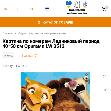
0
UA
|
RU
КАТАЛОГ ТОВАРІВ
Головна
Origami картини за номерами купити
Картина по номерам Ледниковый период
40*50 см Оригами LW 3512
огляд
Відгуки (0)
Артикул:
LW3512
Додат
в
обран
Додат
в
табли
порівн