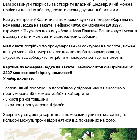
Вам розвинути творчість та створити власний шедевр, який можна
повісити на стіну або подарувати своїм друзям та близьким.
Все дуже просто! Картини за номерами купити недорого
Картина по
номерам Лодка на закате. Пейзаж 40*50 см Оригами LW 3327
,
отримуєте її кур'єрською службою
«Нова Пошта»
, Розпаковує і можна
відразу почати малювати акриловими фарбами.
Малювати потрібно по пронумерованим контурам на полотні, кожен
контур має свій номер (так-же кожна фарба пронумерована),
акуратно зафарбовуйте потрібним номером контур на полотні.
Картина по номерам Лодка на закате. Пейзаж 40*50 см Оригами LW
3327 має все необхідне у комплекті!
У набір входить:
- бавовняний полотно на дерев'яному підрамнику з нанесеною
пронумерованій схемою майбутньої картини
- 3 кисті різної товщини
- акрилові пронумеровані фарби
Зверніть увагу, якщо картини за номерами купити в магазині, то
кольори можуть трохи відрізнятися від показаних на фото.