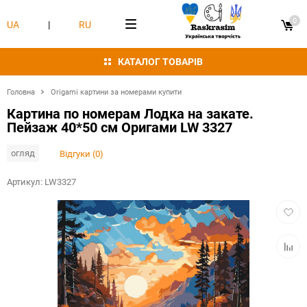
0
UA
|
RU
КАТАЛОГ ТОВАРІВ
Головна
Origami картини за номерами купити
Картина по номерам Лодка на закате.
Пейзаж 40*50 см Оригами LW 3327
огляд
Відгуки (0)
Артикул:
LW3327
Додат
в
обран
Додат
в
табли
порівн