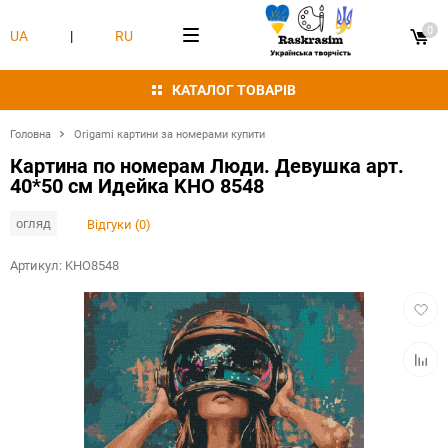
0
UA
|
RU
КАТАЛОГ ТОВАРІВ
Головна
Origami картини за номерами купити
Картина по номерам Люди. Девушка арт.
40*50 см Идейка KHO 8548
огляд
Відгуки (0)
Артикул:
KHO8548
Додат
в
обран
Додат
в
табли
порівн