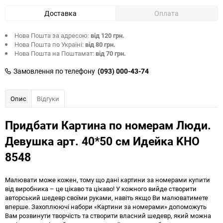
Доставка
Оплата
Нова Пошта за адресою:
від 120 грн.
Нова Пошта по Україні:
від 80 грн.
Нова Пошта на Поштамат:
від 70 грн.
Замовлення по телефону
(093) 000-43-74
Опис
Відгуки
Придбати Картина по номерам Люди.
Девушка арт. 40*50 см Идейка KHO
8548
Малювати може кожен, тому що дані картини за номерами купити
від виробника – це цікаво та цікаво! У кожного вийде створити
авторський шедевр своїми руками, навіть якщо Ви малюватимете
вперше. Захоплюючі набори «Картини за номерами» допоможуть
Вам розвинути творчість та створити власний шедевр, який можна