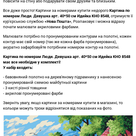
повісити на стіну або подарувати своїм друзям та близьким.
Все дуже просто! Картини за номерами купити недорого
Картина по
номерам Люди. Девушка арт. 40*50 см Идейка KHO 8548
,
отримуєте її
кур'єрською службою
«Нова Пошта»
, Розпаковує і можна відразу
почати малювати акриловими фарбами.
Малювати потрібно по пронумерованим контурам на полотні, кожен
контур має свій номер (так-же кожна фарба пронумерована),
акуратно зафарбовуйте потрібним номером контур на полотні.
Картина по номерам Люди. Девушка арт. 40*50 см Идейка KHO 8548
має все необхідне у комплекті!
У набір входить:
- бавовняний полотно на дерев'яному підрамнику з нанесеною
пронумерованій схемою майбутньої картини
- 3 кисті різної товщини
- акрилові пронумеровані фарби
Зверніть увагу, якщо картини за номерами купити в магазині, то
кольори можуть трохи відрізнятися від показаних на фото.