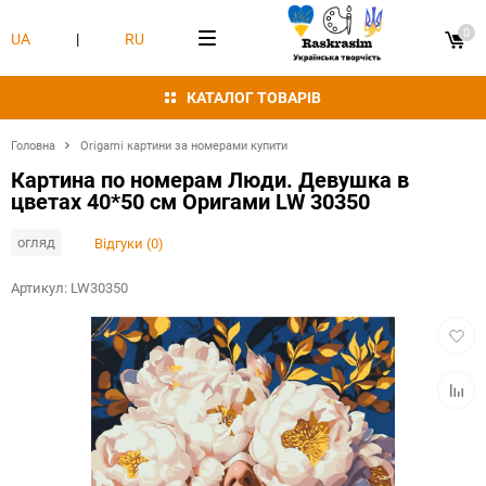
0
UA
|
RU
КАТАЛОГ ТОВАРІВ
Головна
Origami картини за номерами купити
Картина по номерам Люди. Девушка в
цветах 40*50 см Оригами LW 30350
огляд
Відгуки (0)
Артикул:
LW30350
Додат
в
обран
Додат
в
табли
порівн