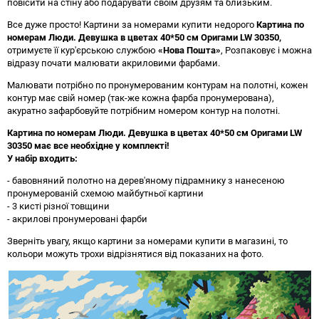
повісити на стіну або подарувати своїм друзям та близьким.
Все дуже просто! Картини за номерами купити недорого
Картина по
номерам Люди. Девушка в цветах 40*50 см Оригами LW 30350
,
отримуєте її кур'єрською службою
«Нова Пошта»
, Розпаковує і можна
відразу почати малювати акриловими фарбами.
Малювати потрібно по пронумерованим контурам на полотні, кожен
контур має свій номер (так-же кожна фарба пронумерована),
акуратно зафарбовуйте потрібним номером контур на полотні.
Картина по номерам Люди. Девушка в цветах 40*50 см Оригами LW
30350 має все необхідне у комплекті!
У набір входить:
- бавовняний полотно на дерев'яному підрамнику з нанесеною
пронумерованій схемою майбутньої картини
- 3 кисті різної товщини
- акрилові пронумеровані фарби
Зверніть увагу, якщо картини за номерами купити в магазині, то
кольори можуть трохи відрізнятися від показаних на фото.