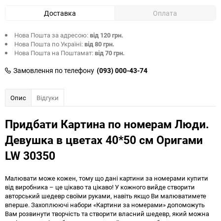
Доставка
Оплата
Нова Пошта за адресою:
від 120 грн.
Нова Пошта по Україні:
від 80 грн.
Нова Пошта на Поштамат:
від 70 грн.
Замовлення по телефону
(093) 000-43-74
Опис
Відгуки
Придбати Картина по номерам Люди.
Девушка в цветах 40*50 см Оригами
LW 30350
Малювати може кожен, тому що дані картини за номерами купити
від виробника – це цікаво та цікаво! У кожного вийде створити
авторський шедевр своїми руками, навіть якщо Ви малюватимете
вперше. Захоплюючі набори «Картини за номерами» допоможуть
Вам розвинути творчість та створити власний шедевр, який можна