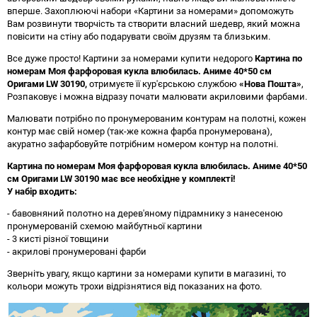
вперше. Захоплюючі набори «Картини за номерами» допоможуть
Вам розвинути творчість та створити власний шедевр, який можна
повісити на стіну або подарувати своїм друзям та близьким.
Все дуже просто! Картини за номерами купити недорого
Картина по
номерам Моя фарфоровая кукла влюбилась. Аниме 40*50 см
Оригами LW 30190
,
отримуєте її кур'єрською службою
«Нова Пошта»
,
Розпаковує і можна відразу почати малювати акриловими фарбами.
Малювати потрібно по пронумерованим контурам на полотні, кожен
контур має свій номер (так-же кожна фарба пронумерована),
акуратно зафарбовуйте потрібним номером контур на полотні.
Картина по номерам Моя фарфоровая кукла влюбилась. Аниме 40*50
см Оригами LW 30190 має все необхідне у комплекті!
У набір входить:
- бавовняний полотно на дерев'яному підрамнику з нанесеною
пронумерованій схемою майбутньої картини
- 3 кисті різної товщини
- акрилові пронумеровані фарби
Зверніть увагу, якщо картини за номерами купити в магазині, то
кольори можуть трохи відрізнятися від показаних на фото.