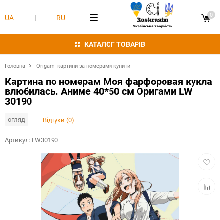
0
UA
|
RU
КАТАЛОГ ТОВАРІВ
Головна
Origami картини за номерами купити
Картина по номерам Моя фарфоровая кукла
влюбилась. Аниме 40*50 см Оригами LW
30190
огляд
Відгуки (0)
Артикул:
LW30190
Додат
в
обран
Додат
в
табли
порівн