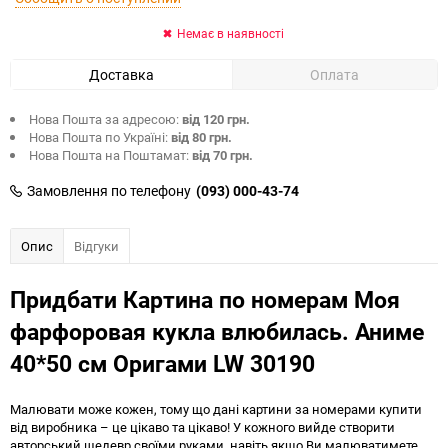
Немає в наявності
Доставка
Оплата
Нова Пошта за адресою:
від 120 грн.
Нова Пошта по Україні:
від 80 грн.
Нова Пошта на Поштамат:
від 70 грн.
Замовлення по телефону
(093) 000-43-74
Опис
Відгуки
Придбати Картина по номерам Моя
фарфоровая кукла влюбилась. Аниме
40*50 см Оригами LW 30190
Малювати може кожен, тому що дані картини за номерами купити
від виробника – це цікаво та цікаво! У кожного вийде створити
авторський шедевр своїми руками, навіть якщо Ви малюватимете