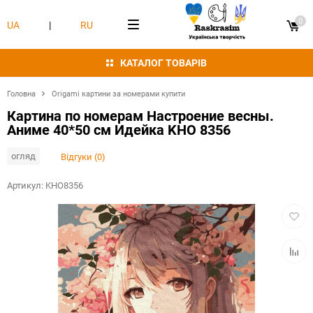
0
UA
|
RU
КАТАЛОГ ТОВАРІВ
Головна
Origami картини за номерами купити
Картина по номерам Настроение весны.
Аниме 40*50 см Идейка KHO 8356
огляд
Відгуки (0)
Артикул:
KHO8356
Додат
в
обран
Додат
в
табли
порівн