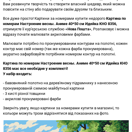
Вам розвинути творчість та створити власний шедевр, який можна
повісити на стіну або подарувати своїм друзям та близьким.
Все дуже просто! Картини за номерами купити недорого
Картина по
номерам Настроение весны. Аниме 40*50 см Идейка KHO 8356
,
отримуєте її кур'єрською службою
«Нова Пошта»
, Розпаковує і можна
відразу почати малювати акриловими фарбами.
Малювати потрібно по пронумерованим контурам на полотні, кожен
контур має свій номер (так-же кожна фарба пронумерована),
акуратно зафарбовуйте потрібним номером контур на полотні.
Картина по номерам Настроение весны. Аниме 40*50 см Идейка KHO
8356 має все необхідне у комплекті!
У набір входить:
- бавовняний полотно на дерев'яному підрамнику з нанесеною
пронумерованій схемою майбутньої картини
- 3 кисті різної товщини
- акрилові пронумеровані фарби
Зверніть увагу, якщо картини за номерами купити в магазині, то
кольори можуть трохи відрізнятися від показаних на фото.