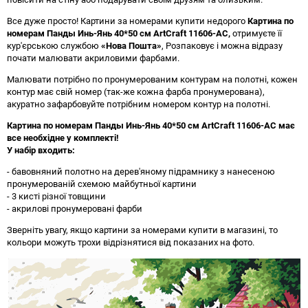
Все дуже просто! Картини за номерами купити недорого
Картина по
номерам Панды Инь-Янь 40*50 см ArtCraft 11606-AC
,
отримуєте її
кур'єрською службою
«Нова Пошта»
, Розпаковує і можна відразу
почати малювати акриловими фарбами.
Малювати потрібно по пронумерованим контурам на полотні, кожен
контур має свій номер (так-же кожна фарба пронумерована),
акуратно зафарбовуйте потрібним номером контур на полотні.
Картина по номерам Панды Инь-Янь 40*50 см ArtCraft 11606-AC має
все необхідне у комплекті!
У набір входить:
- бавовняний полотно на дерев'яному підрамнику з нанесеною
пронумерованій схемою майбутньої картини
- 3 кисті різної товщини
- акрилові пронумеровані фарби
Зверніть увагу, якщо картини за номерами купити в магазині, то
кольори можуть трохи відрізнятися від показаних на фото.