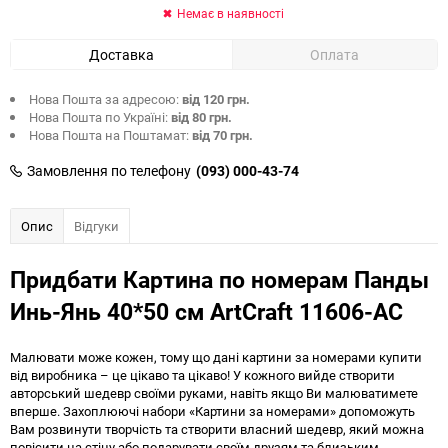
Немає в наявності
Доставка
Оплата
Нова Пошта за адресою:
від 120 грн.
Нова Пошта по Україні:
від 80 грн.
Нова Пошта на Поштамат:
від 70 грн.
Замовлення по телефону
(093) 000-43-74
Опис
Відгуки
Придбати Картина по номерам Панды
Инь-Янь 40*50 см ArtCraft 11606-AC
Малювати може кожен, тому що дані картини за номерами купити
від виробника – це цікаво та цікаво! У кожного вийде створити
авторський шедевр своїми руками, навіть якщо Ви малюватимете
вперше. Захоплюючі набори «Картини за номерами» допоможуть
Вам розвинути творчість та створити власний шедевр, який можна
повісити на стіну або подарувати своїм друзям та близьким.