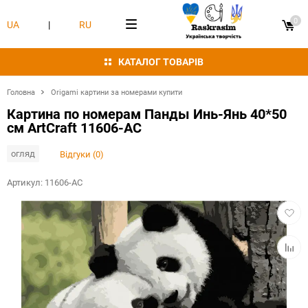
0
UA
|
RU
КАТАЛОГ ТОВАРІВ
Головна
Origami картини за номерами купити
Картина по номерам Панды Инь-Янь 40*50
см ArtCraft 11606-AC
огляд
Відгуки (0)
Артикул:
11606-AC
Додат
в
обран
Додат
в
табли
порівн