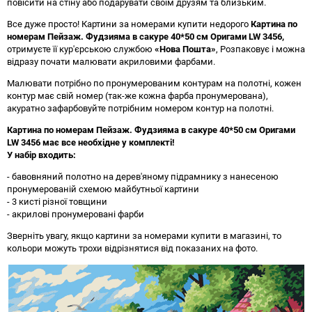
повісити на стіну або подарувати своїм друзям та близьким.
Все дуже просто! Картини за номерами купити недорого
Картина по
номерам Пейзаж. Фудзияма в сакуре 40*50 см Оригами LW 3456
,
отримуєте її кур'єрською службою
«Нова Пошта»
, Розпаковує і можна
відразу почати малювати акриловими фарбами.
Малювати потрібно по пронумерованим контурам на полотні, кожен
контур має свій номер (так-же кожна фарба пронумерована),
акуратно зафарбовуйте потрібним номером контур на полотні.
Картина по номерам Пейзаж. Фудзияма в сакуре 40*50 см Оригами
LW 3456 має все необхідне у комплекті!
У набір входить:
- бавовняний полотно на дерев'яному підрамнику з нанесеною
пронумерованій схемою майбутньої картини
- 3 кисті різної товщини
- акрилові пронумеровані фарби
Зверніть увагу, якщо картини за номерами купити в магазині, то
кольори можуть трохи відрізнятися від показаних на фото.