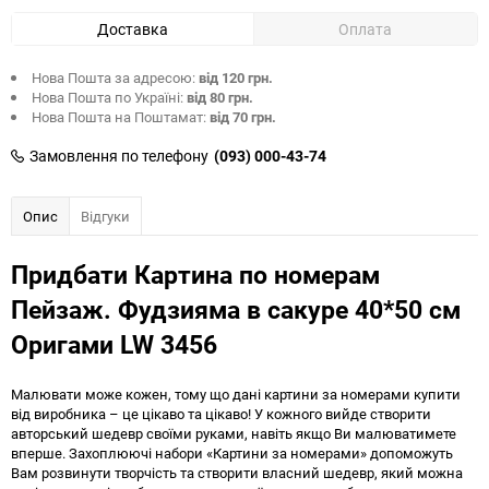
Доставка
Оплата
Нова Пошта за адресою:
від 120 грн.
Нова Пошта по Україні:
від 80 грн.
Нова Пошта на Поштамат:
від 70 грн.
Замовлення по телефону
(093) 000-43-74
Опис
Відгуки
Придбати Картина по номерам
Пейзаж. Фудзияма в сакуре 40*50 см
Оригами LW 3456
Малювати може кожен, тому що дані картини за номерами купити
від виробника – це цікаво та цікаво! У кожного вийде створити
авторський шедевр своїми руками, навіть якщо Ви малюватимете
вперше. Захоплюючі набори «Картини за номерами» допоможуть
Вам розвинути творчість та створити власний шедевр, який можна