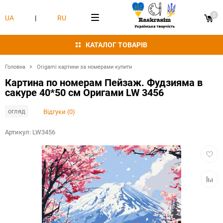
0
UA
|
RU
КАТАЛОГ ТОВАРІВ
Головна
Origami картини за номерами купити
Картина по номерам Пейзаж. Фудзияма в
сакуре 40*50 см Оригами LW 3456
огляд
Відгуки (0)
Артикул:
LW3456
Додат
в
обран
Додат
в
табли
порівн