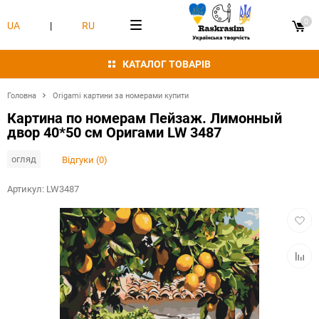
0
UA
|
RU
КАТАЛОГ ТОВАРІВ
Головна
Origami картини за номерами купити
Картина по номерам Пейзаж. Лимонный
двор 40*50 см Оригами LW 3487
огляд
Відгуки (0)
Артикул:
LW3487
Додат
в
обран
Додат
в
табли
порівн