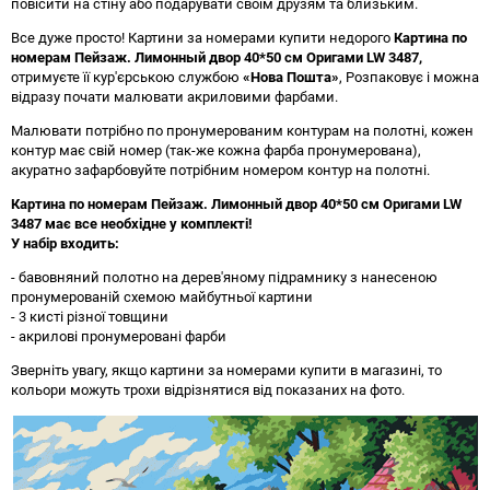
повісити на стіну або подарувати своїм друзям та близьким.
Все дуже просто! Картини за номерами купити недорого
Картина по
номерам Пейзаж. Лимонный двор 40*50 см Оригами LW 3487
,
отримуєте її кур'єрською службою
«Нова Пошта»
, Розпаковує і можна
відразу почати малювати акриловими фарбами.
Малювати потрібно по пронумерованим контурам на полотні, кожен
контур має свій номер (так-же кожна фарба пронумерована),
акуратно зафарбовуйте потрібним номером контур на полотні.
Картина по номерам Пейзаж. Лимонный двор 40*50 см Оригами LW
3487 має все необхідне у комплекті!
У набір входить:
- бавовняний полотно на дерев'яному підрамнику з нанесеною
пронумерованій схемою майбутньої картини
- 3 кисті різної товщини
- акрилові пронумеровані фарби
Зверніть увагу, якщо картини за номерами купити в магазині, то
кольори можуть трохи відрізнятися від показаних на фото.