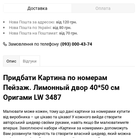
Доставка
Оплата
Нова Пошта за адресою:
від 120 грн.
Нова Пошта по Україні:
від 80 грн.
Нова Пошта на Поштамат:
від 70 грн.
Замовлення по телефону
(093) 000-43-74
Опис
Відгуки
Придбати Картина по номерам
Пейзаж. Лимонный двор 40*50 см
Оригами LW 3487
Малювати може кожен, тому що дані картини за номерами купити
від виробника – це цікаво та цікаво! У кожного вийде створити
авторський шедевр своїми руками, навіть якщо Ви малюватимете
вперше. Захоплюючі набори «Картини за номерами» допоможуть
Вам розвинути творчість та створити власний шедевр, який можна