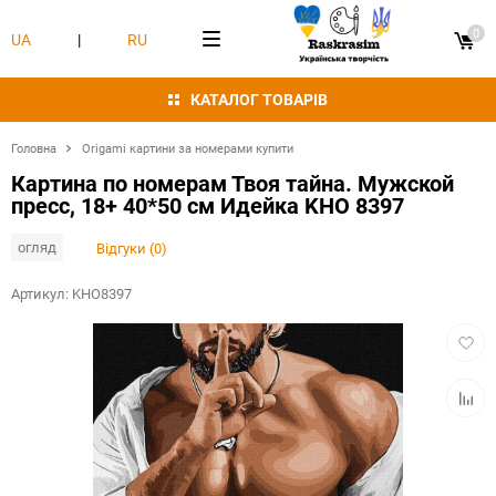
0
UA
|
RU
КАТАЛОГ ТОВАРІВ
Головна
Origami картини за номерами купити
Картина по номерам Твоя тайна. Мужской
пресс, 18+ 40*50 см Идейка KHO 8397
огляд
Відгуки (0)
Артикул:
KHO8397
Додат
в
обран
Додат
в
табли
порівн