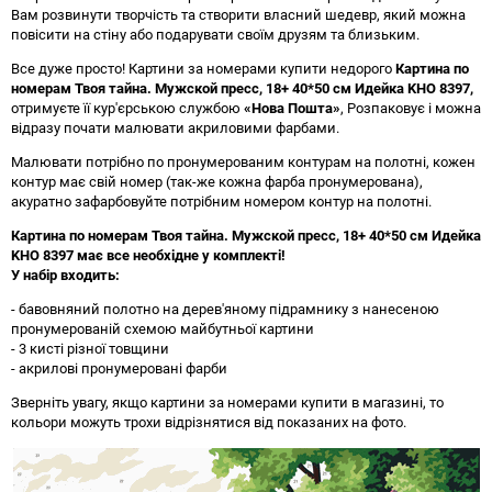
Вам розвинути творчість та створити власний шедевр, який можна
повісити на стіну або подарувати своїм друзям та близьким.
Все дуже просто! Картини за номерами купити недорого
Картина по
номерам Твоя тайна. Мужской пресс, 18+ 40*50 см Идейка KHO 8397
,
отримуєте її кур'єрською службою
«Нова Пошта»
, Розпаковує і можна
відразу почати малювати акриловими фарбами.
Малювати потрібно по пронумерованим контурам на полотні, кожен
контур має свій номер (так-же кожна фарба пронумерована),
акуратно зафарбовуйте потрібним номером контур на полотні.
Картина по номерам Твоя тайна. Мужской пресс, 18+ 40*50 см Идейка
KHO 8397 має все необхідне у комплекті!
У набір входить:
- бавовняний полотно на дерев'яному підрамнику з нанесеною
пронумерованій схемою майбутньої картини
- 3 кисті різної товщини
- акрилові пронумеровані фарби
Зверніть увагу, якщо картини за номерами купити в магазині, то
кольори можуть трохи відрізнятися від показаних на фото.