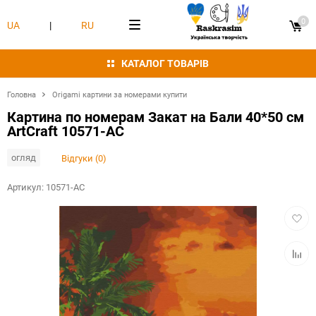
0
UA
|
RU
КАТАЛОГ ТОВАРІВ
Головна
Origami картини за номерами купити
Картина по номерам Закат на Бали 40*50 см
ArtCraft 10571-AC
огляд
Відгуки (0)
Артикул:
10571-AC
Додат
в
обран
Додат
в
табли
порівн