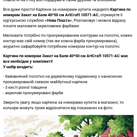
Все дуже просто! Картини за номерами купити недорого
Картина по
номерам Закат на Бали 40*50 см ArtCraft 10571-AC
,
отримуєте її
кур'єрською службою
«Нова Пошта»
, Розпаковує і можна відразу
почати малювати акриловими фарбами.
Малювати потрібно по пронумерованим контурам на полотні, кожен
контур має свій номер (так-же кожна фарба пронумерована),
акуратно зафарбовуйте потрібним номером контур на полотні.
Картина по номерам Закат на Бали 40*50 см ArtCraft 10571-AC має
все необхідне у комплекті!
У набір входить:
- бавовняний полотно на дерев'яному підрамнику з нанесеною
пронумерованій схемою майбутньої картини
- 3 кисті різної товщини
- акрилові пронумеровані фарби
Зверніть увагу, якщо картини за номерами купити в магазині, то
кольори можуть трохи відрізнятися від показаних на фото.