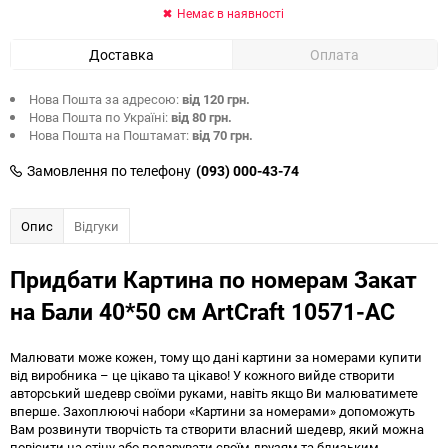
Немає в наявності
Доставка
Оплата
Нова Пошта за адресою:
від 120 грн.
Нова Пошта по Україні:
від 80 грн.
Нова Пошта на Поштамат:
від 70 грн.
Замовлення по телефону
(093) 000-43-74
Опис
Відгуки
Придбати Картина по номерам Закат
на Бали 40*50 см ArtCraft 10571-AC
Малювати може кожен, тому що дані картини за номерами купити
від виробника – це цікаво та цікаво! У кожного вийде створити
авторський шедевр своїми руками, навіть якщо Ви малюватимете
вперше. Захоплюючі набори «Картини за номерами» допоможуть
Вам розвинути творчість та створити власний шедевр, який можна
повісити на стіну або подарувати своїм друзям та близьким.