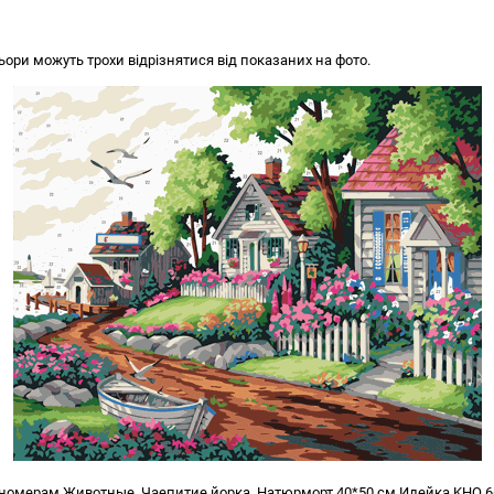
ьори можуть трохи відрізнятися від показаних на фото.
 номерам Животные. Чаепитие йорка. Натюрморт 40*50 см Идейка KHO 6