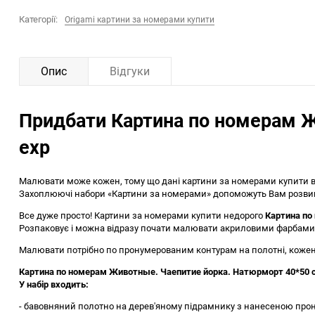
Категорії:
Origami картини за номерами купити
Опис
Відгуки
Придбати Картина по номерам Ж
exp
Малювати може кожен, тому що дані картини за номерами купити ві
Захоплюючі набори «Картини за номерами» допоможуть Вам розвинут
Все дуже просто! Картини за номерами купити недорого
Картина по
Розпаковує і можна відразу почати малювати акриловими фарбами
Малювати потрібно по пронумерованим контурам на полотні, кожен 
Картина по номерам Животные. Чаепитие йорка. Натюрморт 40*50 см
У набір входить:
- бавовняний полотно на дерев'яному підрамнику з нанесеною про