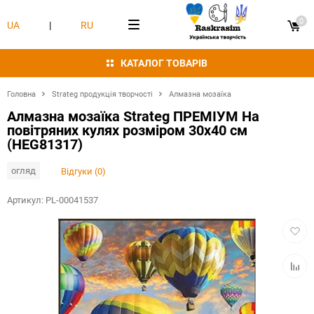
0
UA
|
RU
КАТАЛОГ ТОВАРІВ
Головна
Strateg продукція творчості
Алмазна мозаїка
Алмазна мозаїка Strateg ПРЕМІУМ На
повітряних кулях розміром 30х40 см
(HEG81317)
огляд
Відгуки (0)
Артикул:
PL-00041537
Додат
в
обран
Додат
в
табли
порівн