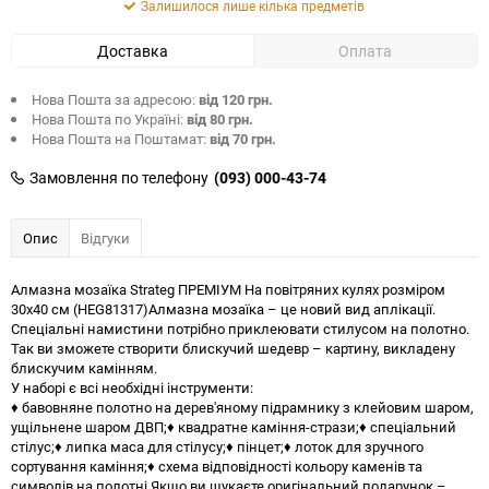
Залишилося лише кілька предметів
Доставка
Оплата
Нова Пошта за адресою:
від 120 грн.
Нова Пошта по Україні:
від 80 грн.
Нова Пошта на Поштамат:
від 70 грн.
Замовлення по телефону
(093) 000-43-74
Опис
Відгуки
Алмазна мозаїка Strateg ПРЕМІУМ На повітряних кулях розміром
30х40 см (HEG81317)Алмазна мозаїка – це новий вид аплікації.
Спеціальні намистини потрібно приклеювати стилусом на полотно.
Так ви зможете створити блискучий шедевр – картину, викладену
блискучим камінням.
У наборі є всі необхідні інструменти:
♦ бавовняне полотно на дерев'яному підрамнику з клейовим шаром,
ущільнене шаром ДВП;♦ квадратне каміння-стрази;♦ спеціальний
стілус;♦ липка маса для стілусу;♦ пінцет;♦ лоток для зручного
сортування каміння;♦ схема відповідності кольору каменів та
символів на полотні.Якщо ви шукаєте оригінальний подарунок –