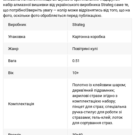
набір алмазної вишивки від українського виробника Strateg саме те,
що потрібно!Зверніть увагу — колір може відрізнятись від того, що на
фото, оскільки фото обробляється перед публікацією.
Виробник
Strateg
Упаковка
Картонна коробка
Жанр
Повітряні кулі
Вага
0.51
Вік
10+
Полотно із клейовим шаром;
дерев'яний підрамник;
акрилові стрази згідно з
комплектацією набору;
Комплектація
пінцет для страз; спеціальна
ручка-стилус для роботи зі
стразами; гель-клей; лоток
для сортування страз.
Розмір
30х40