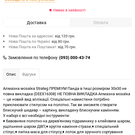
Немає в наявності
Доставка
Оплата
Нова Пошта за адресою:
від 120 грн.
Нова Пошта по Україні:
від 80 грн.
Нова Пошта на Поштамат:
від 70 грн.
Замовлення по телефону
(093) 000-43-74
Опис
Відгуки
Алмазна мозаїка Strateg ПРЕМІУМ Панда в тиші розміром 30х30 не
повна викладка (DEEX16308) НЕ ПОВНА ВИКЛАДКА Алмазна мозаїка
– це новий вид аплікації. Спеціальні намистини потрібно
приклеювати стилусом на полотно. Так ви зможете створити
блискучий шедевр – картину, викладену блискучим камінням.
У наборі є всі необхідні інструменти:
♦ бавовняне полотно на дерев'яному підрамнику з клейовим шаром,
ущільнене шаром ДВП;♦ кругле каміння-стрази;♦ спеціальний
стілус;♦ липка маса для стілусу;♦ лоток для зручного сортування