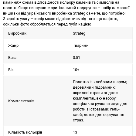
каміння;♦ схема відповідності кольору каменів та символів на
полотні.Якщо ви шукаєте оригінальний подарунок – набір алмазної
вишивки від українського виробника Strateg саме те, що потрібно!
Зверніть увагу — колір може відрізнятись від того, що на фото,
оскільки фото обробляється перед публікацією.
Виробник
Strateg
Жанр
Тварини
Вага
0.51
Вік
10+
Полотно із клейовим шаром;
дерев'яний підрамник;
акрилові стрази згідно з
комплектацією набору;
Комплектація
спеціальна ручка-стилус для
роботи зі стразами; гель-
клей; лоток для сортування
страз.
Кількість кольорів
13