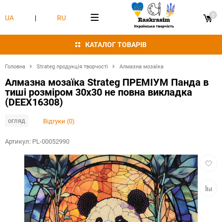
0
UA
|
RU
КАТАЛОГ ТОВАРІВ
Головна
Strateg продукція творчості
Алмазна мозаїка
Алмазна мозаїка Strateg ПРЕМІУМ Панда в
тиші розміром 30х30 не повна викладка
(DEEX16308)
огляд
Відгуки (0)
Артикул:
PL-00052990
Додат
в
обран
Додат
в
табли
порівн