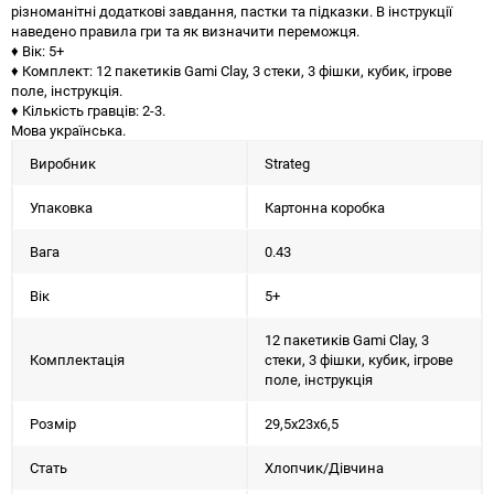
різноманітні додаткові завдання, пастки та підказки. В інструкції
наведено правила гри та як визначити переможця.
♦ Вік: 5+
♦ Комплект: 12 пакетиків Gami Clay, 3 стеки, 3 фішки, кубик, ігрове
поле, інструкція.
♦ Кількість гравців: 2-3.
Мова українська.
Виробник
Strateg
Упаковка
Картонна коробка
Вага
0.43
Вік
5+
12 пакетиків Gami Clay, 3
Комплектація
стеки, 3 фішки, кубик, ігрове
поле, інструкція
Розмір
29,5х23х6,5
Стать
Хлопчик/Дiвчина