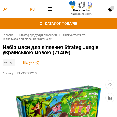
0
UA
|
RU
КАТАЛОГ ТОВАРІВ
Головна
Strateg продукція творчості
Дитяча творчість
М'яка маса для ліплення "Gumi Clay"
Набір маси для ліплення Strateg Jungle
українською мовою (71409)
огляд
Відгуки (0)
Артикул:
PL-00029210
Додат
в
обран
Додат
в
табли
порівн