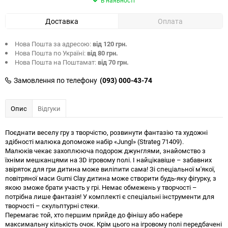
В наявності
Доставка
Оплата
Нова Пошта за адресою:
від 120 грн.
Нова Пошта по Україні:
від 80 грн.
Нова Пошта на Поштамат:
від 70 грн.
Замовлення по телефону
(093) 000-43-74
Опис
Відгуки
Поєднати веселу гру з творчістю, розвинути фантазію та художні
здібності малюка допоможе набір «Jungl» (Strateg 71409).
Малюків чекає захоплююча подорож джунглями, знайомство з
їхніми мешканцями на 3D ігровому полі. І найцікавіше – забавних
звіряток для гри дитина може виліпити сама! Зі спеціальної м'якої,
повітряної маси Gumi Clay дитина може створити будь-яку фігурку, з
якою зможе брати участь у грі. Немає обмежень у творчості –
потрібна лише фантазія! У комплекті є спеціальні інструменти для
творчості – скульптурні стеки.
Перемагає той, хто першим прийде до фінішу або набере
максимальну кількість очок. Крім цього на ігровому полі передбачені