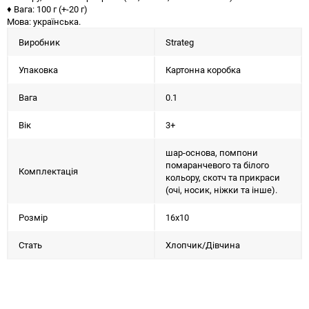
♦ Вага: 100 г (+-20 г)
Мова: українська.
Виробник
Strateg
Упаковка
Картонна коробка
Вага
0.1
Вік
3+
шар-основа, помпони
помаранчевого та білого
Комплектація
кольору, скотч та прикраси
(очі, носик, ніжки та інше).
Розмір
16х10
Стать
Хлопчик/Дiвчина