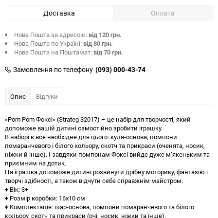
Доставка
Оплата
Нова Пошта за адресою:
від 120 грн.
Нова Пошта по Україні:
від 80 грн.
Нова Пошта на Поштамат:
від 70 грн.
Замовлення по телефону
(093) 000-43-74
Опис
Відгуки
«Pom Pom Фоксі» (Strateg 32017) – це набір для творчості, який
допоможе вашій дитині самостійно зробити іграшку.
В наборі є все необхідне для цього: куля-основа, помпони
помаранчевого і білого кольору, скотч та прикраси (оченята, носик,
ніжки й інше). І завдяки помпонам Фоксі вийде дуже м’якеньким та
приємним на дотик.
Ця іграшка допоможе дитині розвинути дрібну моторику, фантазію і
творчі здібності, а також відчути себе справжнім майстром.
♦ Вік: 3+
♦ Розмір коробки: 16х10 см
♦ Комплектація: шар-основа, помпони помаранчевого та білого
кольору, скотч та прикраси (очі, носик, ніжки та інше).