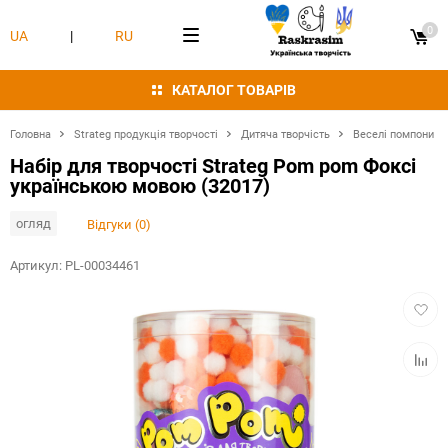
0
UA
|
RU
КАТАЛОГ ТОВАРІВ
Головна
Strateg продукція творчості
Дитяча творчість
Веселі помпони
Набір для творчості Strateg Pom pom Фоксі
українською мовою (32017)
огляд
Відгуки (0)
Артикул:
PL-00034461
Додат
в
обран
Додат
в
табли
порівн