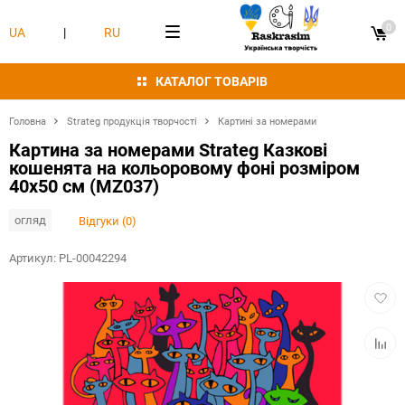
0
UA
|
RU
КАТАЛОГ ТОВАРІВ
Головна
Strateg продукція творчості
Картині за номерами
Картина за номерами Strateg Казкові
кошенята на кольоровому фоні розміром
40х50 см (MZ037)
огляд
Відгуки (0)
Артикул:
PL-00042294
Додат
в
обран
Додат
в
табли
порівн