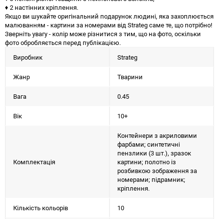
♦ 2 настінних кріплення.
Якщо ви шукайте оригінальний подарунок людині, яка захоплюється
малюванням - картини за номерами від Strateg саме те, що потрібно!
Зверніть увагу - колір може різнитися з тим, що на фото, оскільки
фото обробляється перед публікацією.
Виробник
Strateg
Жанр
Тварини
Вага
0.45
Вік
10+
Контейнери з акриловими
фарбами; синтетичні
пензлики (3 шт.), зразок
Комплектація
картини; полотно із
розбивкою зображення за
номерами; підрамник;
кріплення.
Кількість кольорів
10