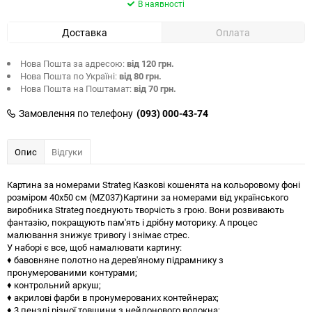
В наявності
Доставка
Оплата
Нова Пошта за адресою:
від 120 грн.
Нова Пошта по Україні:
від 80 грн.
Нова Пошта на Поштамат:
від 70 грн.
Замовлення по телефону
(093) 000-43-74
Опис
Відгуки
Картина за номерами Strateg Казкові кошенята на кольоровому фоні
розміром 40х50 см (MZ037)Картини за номерами від українського
виробника Strateg поєднують творчість з грою. Вони розвивають
фантазію, покращують пам'ять і дрібну моторику. А процес
малювання знижує тривогу і знімає стрес.
У наборі є все, щоб намалювати картину:
♦ бавовняне полотно на дерев'яному підрамнику з
пронумерованими контурами;
♦ контрольний аркуш;
♦ акрилові фарби в пронумерованих контейнерах;
♦ 3 пензлі різної товщини з нейлонового волокна;