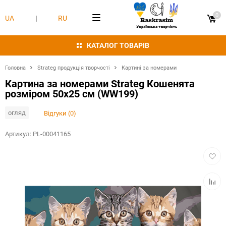
0
UA
|
RU
КАТАЛОГ ТОВАРІВ
Головна
Strateg продукція творчості
Картині за номерами
Картина за номерами Strateg Кошенята
розміром 50х25 см (WW199)
огляд
Відгуки (0)
Артикул:
PL-00041165
Додат
в
обран
Додат
в
табли
порівн