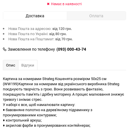
Немає в наявності
Доставка
Оплата
Нова Пошта за адресою:
від 120 грн.
Нова Пошта по Україні:
від 80 грн.
Нова Пошта на Поштамат:
від 70 грн.
Замовлення по телефону
(093) 000-43-74
Опис
Відгуки
Картина за номерами Strateg Кошенята розміром 50х25 см
(WW199)Картини за номерами від українського виробника Strateg
поєднують творчість з грою. Вони розвивають фантазію,
покращують пам'ять і дрібну моторику. А процес малювання знижує
тривогу і знімає стрес.
У наборі є все, щоб намалювати картину:
♦ бавовняне полотно на дерев'яному підрамнику з
пронумерованими контурами;
♦ контрольний аркуш;
♦ акрилові фарби в пронумерованих контейнерах;