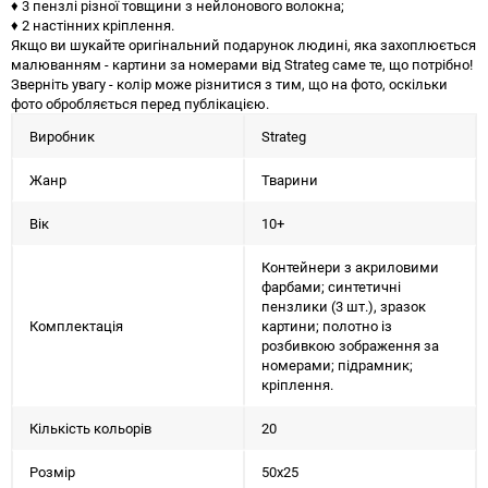
♦ 3 пензлі різної товщини з нейлонового волокна;
♦ 2 настінних кріплення.
Якщо ви шукайте оригінальний подарунок людині, яка захоплюється
малюванням - картини за номерами від Strateg саме те, що потрібно!
Зверніть увагу - колір може різнитися з тим, що на фото, оскільки
фото обробляється перед публікацією.
Виробник
Strateg
Жанр
Тварини
Вік
10+
Контейнери з акриловими
фарбами; синтетичні
пензлики (3 шт.), зразок
Комплектація
картини; полотно із
розбивкою зображення за
номерами; підрамник;
кріплення.
Кількість кольорів
20
Розмір
50х25