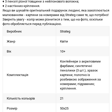
♦ 3 пензлі різної товщини з нейлонового волокна;
♦ 2 настінних кріплення.
Якщо ви шукайте оригінальний подарунок людині, яка захоплюється
малюванням - картини за номерами від Strateg саме те, що потрібно!
Зверніть увагу - колір може різнитися з тим, що на фото, оскільки
фото обробляється перед публікацією.
Виробник
Strateg
Жанр
Квіти
Вік
10+
Контейнери з акриловими
фарбами; синтетичні
пензлики (3 шт.), зразок
Комплектація
картини; полотно із
розбивкою зображення за
номерами; підрамник;
кріплення.
Кількість кольорів
21
Розмір
50х25