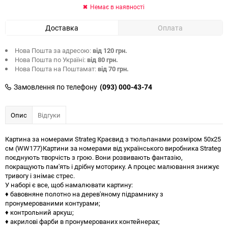
Немає в наявності
Доставка
Оплата
Нова Пошта за адресою:
від 120 грн.
Нова Пошта по Україні:
від 80 грн.
Нова Пошта на Поштамат:
від 70 грн.
Замовлення по телефону
(093) 000-43-74
Опис
Відгуки
Картина за номерами Strateg Краєвид з тюльпанами розміром 50х25
см (WW177)Картини за номерами від українського виробника Strateg
поєднують творчість з грою. Вони розвивають фантазію,
покращують пам'ять і дрібну моторику. А процес малювання знижує
тривогу і знімає стрес.
У наборі є все, щоб намалювати картину:
♦ бавовняне полотно на дерев'яному підрамнику з
пронумерованими контурами;
♦ контрольний аркуш;
♦ акрилові фарби в пронумерованих контейнерах;