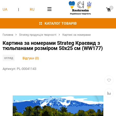
0
UA
|
RU
КАТАЛОГ ТОВАРІВ
Головна
Strateg продукція творчості
Картині за номерами
Картина за номерами Strateg Краєвид з
тюльпанами розміром 50х25 см (WW177)
огляд
Відгуки (0)
Артикул:
PL-00041143
Додат
в
обран
Додат
в
табли
порівн