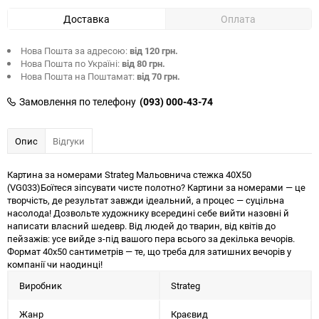
Доставка
Оплата
Нова Пошта за адресою:
від 120 грн.
Нова Пошта по Україні:
від 80 грн.
Нова Пошта на Поштамат:
від 70 грн.
Замовлення по телефону
(093) 000-43-74
Опис
Відгуки
Картина за номерами Strateg Мальовнича стежка 40Х50
(VG033)Боїтеся зіпсувати чисте полотно? Картини за номерами — це
творчість, де результат завжди ідеальний, а процес — суцільна
насолода! Дозвольте художнику всередині себе вийти назовні й
написати власний шедевр. Від людей до тварин, від квітів до
пейзажів: усе вийде з-під вашого пера всього за декілька вечорів.
Формат 40х50 сантиметрів — те, що треба для затишних вечорів у
компанії чи наодинці!
Виробник
Strateg
Жанр
Краєвид