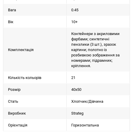
Вага
0.45
Вік
10+
Контейнери з акриловими
фарбами; синтетичні
пензлики (3 шт.), зразок
Комплектація
картини; полотно із
розбивкою зображення за
номерами; підрамник;
кріплення.
Кількість кольорів
21
Розмір
40х50
Стать
Хлопчик/Дiвчина
Виробник
Strateg
Орієнтація
Горизонтальна