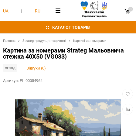
0
UA
|
RU
КАТАЛОГ ТОВАРІВ
Головна
Strateg продукція творчості
Картині за номерами
Картина за номерами Strateg Мальовнича
стежка 40Х50 (VG033)
огляд
Відгуки (0)
Артикул:
PL-00054964
Додат
в
обран
Додат
в
табли
порівн