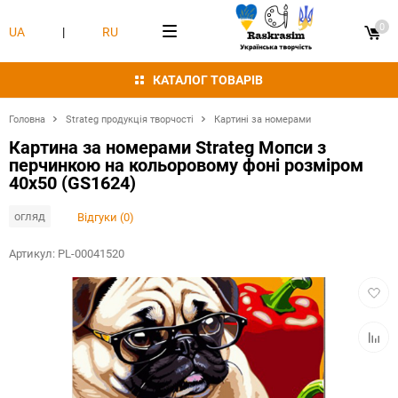
0
UA
|
RU
КАТАЛОГ ТОВАРІВ
Головна
Strateg продукція творчості
Картині за номерами
Картина за номерами Strateg Мопси з
перчинкою на кольоровому фоні розміром
40х50 (GS1624)
огляд
Відгуки (0)
Артикул:
PL-00041520
Додат
в
обран
Додат
в
табли
порівн