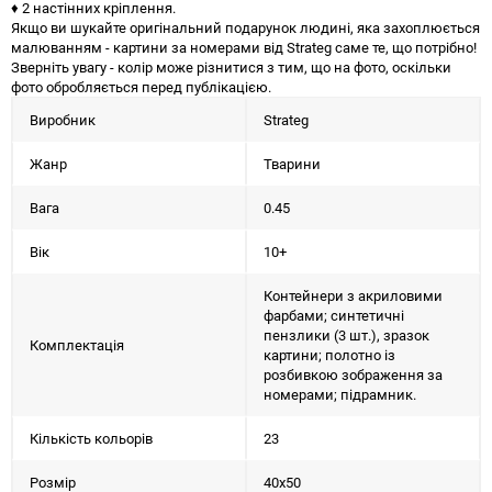
♦ 2 настінних кріплення.
Якщо ви шукайте оригінальний подарунок людині, яка захоплюється
малюванням - картини за номерами від Strateg саме те, що потрібно!
Зверніть увагу - колір може різнитися з тим, що на фото, оскільки
фото обробляється перед публікацією.
Виробник
Strateg
Жанр
Тварини
Вага
0.45
Вік
10+
Контейнери з акриловими
фарбами; синтетичні
пензлики (3 шт.), зразок
Комплектація
картини; полотно із
розбивкою зображення за
номерами; підрамник.
Кількість кольорів
23
Розмір
40х50