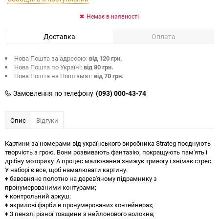
Немає в наявності
Доставка
Оплата
Нова Пошта за адресою:
від 120 грн.
Нова Пошта по Україні:
від 80 грн.
Нова Пошта на Поштамат:
від 70 грн.
Замовлення по телефону
(093) 000-43-74
Опис
Відгуки
Картини за номерами від українського виробника Strateg поєднують
творчість з грою. Вони розвивають фантазію, покращують пам'ять і
дрібну моторику. А процес малювання знижує тривогу і знімає стрес.
У наборі є все, щоб намалювати картину:
♦ бавовняне полотно на дерев'яному підрамнику з
пронумерованими контурами;
♦ контрольний аркуш;
♦ акрилові фарби в пронумерованих контейнерах;
♦ 3 пензлі різної товщини з нейлонового волокна;