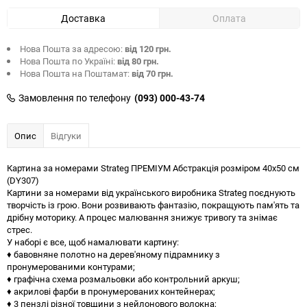
Доставка
Оплата
Нова Пошта за адресою:
від 120 грн.
Нова Пошта по Україні:
від 80 грн.
Нова Пошта на Поштамат:
від 70 грн.
Замовлення по телефону
(093) 000-43-74
Опис
Відгуки
Картина за номерами Strateg ПРЕМІУМ Абстракція розміром 40х50 см
(DY307)
Картини за номерами від українського виробника Strateg поєднують
творчість із грою. Вони розвивають фантазію, покращують пам'ять та
дрібну моторику. А процес малювання знижує тривогу та знімає
стрес.
У наборі є все, щоб намалювати картину:
♦ бавовняне полотно на дерев'яному підрамнику з
пронумерованими контурами;
♦ графічна схема розмальовки або контрольний аркуш;
♦ акрилові фарби в пронумерованих контейнерах;
♦ 3 пензлі різної товщини з нейлонового волокна;