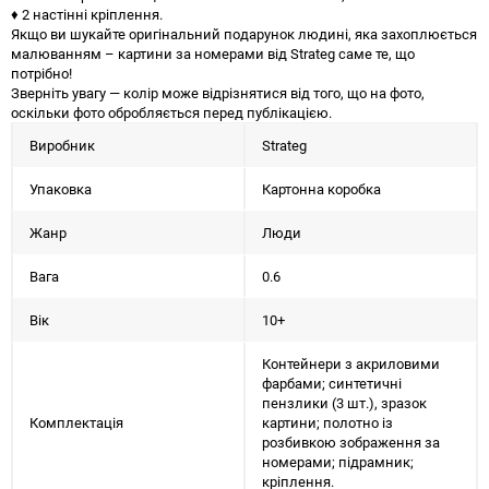
♦ 2 настінні кріплення.
Якщо ви шукайте оригінальний подарунок людині, яка захоплюється
малюванням – картини за номерами від Strateg саме те, що
потрібно!
Зверніть увагу — колір може відрізнятися від того, що на фото,
оскільки фото обробляється перед публікацією.
Виробник
Strateg
Упаковка
Картонна коробка
Жанр
Люди
Вага
0.6
Вік
10+
Контейнери з акриловими
фарбами; синтетичні
пензлики (3 шт.), зразок
Комплектація
картини; полотно із
розбивкою зображення за
номерами; підрамник;
кріплення.