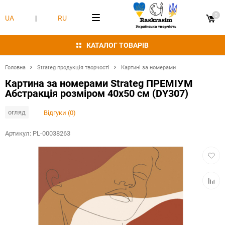
0
UA
|
RU
КАТАЛОГ ТОВАРІВ
Головна
Strateg продукція творчості
Картині за номерами
Картина за номерами Strateg ПРЕМІУМ
Абстракція розміром 40х50 см (DY307)
огляд
Відгуки (0)
Артикул:
PL-00038263
Додат
в
обран
Додат
в
табли
порівн