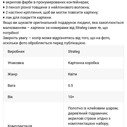
♦ акрилові фарби в пронумерованих контейнерах;
♦ 3 пензлі різної товщини з нейлонового волокна;
♦ 2 настінні кріплення, щоб ви могли повісити картину;
♦ лак для покриття картини.
Якщо ви шукаєте оригінальний подарунок людині, яка захоплюється
малюванням – картини за номерами від Strateg саме те, що
потрібно!
Зверніть увагу — колір може відрізнятись від того, що на фото,
оскільки фото обробляється перед публікацією.
Виробник
Strateg
Упаковка
Картонна коробка
Жанр
Квіти
Вага
0.5
Вік
10+
Полотно із клейовим шаром;
дерев'яний підрамник;
акрилові стрази згідно з
комплектацією набору;
Комплектація