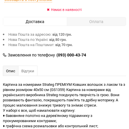
Немає в наявності
Доставка
Оплата
Нова Пошта за адресою:
від 120 грн.
Нова Пошта по Україні:
від 80 грн.
Нова Пошта на Поштамат:
від 70 грн.
Замовлення по телефону
(093) 000-43-74
Опис
Відгуки
Картина за номерами Strateg ПРЕМІУМ Ковшик волошок з лаком та з
рівнем розміром 40х50 см (GS1359) Картина за номерами від
українського виробника Strateg поєднують творчість із грою. Вони
розвивають фантазію, покращують пам'ять та дрібну моторику. А
процес малювання знижує тривогу та знімає стреси.
У наборі є все, щоб намалювати картину:
♦ бавовняне полотно на дерев'яному підрамнику з
пронумерованими контурами;
♦ графічна схема розмальовки або контрольний лист;