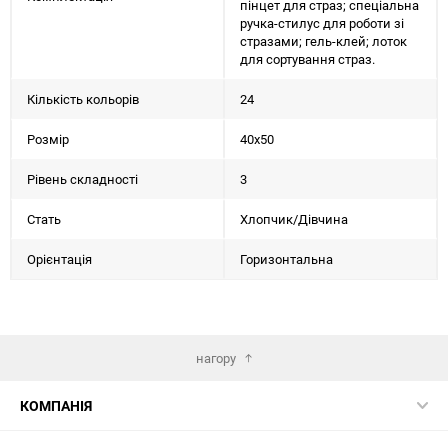
пінцет для страз; спеціальна
ручка-стилус для роботи зі
стразами; гель-клей; лоток
для сортування страз.
Кількість кольорів
24
Розмір
40х50
Рівень складності
3
Стать
Хлопчик/Дiвчина
Орієнтація
Горизонтальна
нагору
КОМПАНІЯ