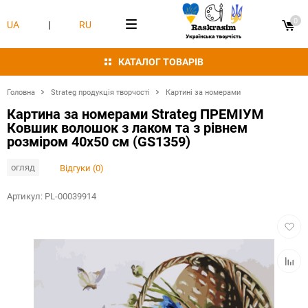
0
UA
|
RU
КАТАЛОГ ТОВАРІВ
Головна
Strateg продукція творчості
Картині за номерами
Картина за номерами Strateg ПРЕМІУМ
Ковшик волошок з лаком та з рівнем
розміром 40х50 см (GS1359)
огляд
Відгуки (0)
Артикул:
PL-00039914
Додат
в
обран
Додат
в
табли
порівн