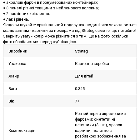
♦ акрилові фарби в пронумерованих контейнерах;
♦ 3 пензлі різної товщини з нейлонового волокна;
♦ 2 настінних кріплення.
♦ лак і рівень.
Якщо ви шукайте оригінальний подарунок людині, яка захоплюється
малюванням - картини за номерами від Strateg саме те, що потрібно!
Зверніть увагу - колір може різнитися з тим, що на фото, оскільки
фото обробляється перед публікацією.
Виробник
Strateg
Упаковка
Картонна коробка
Жанр
Для дітей
Вага
0.345
Вік
7+
Контейнери з акриловими
фарбами; синтетичні
пензлики (3 шт.), зразок
Комплектація
картини; полотно із
розбивкою зображення за