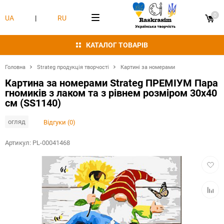
0
UA
|
RU
КАТАЛОГ ТОВАРІВ
Головна
Strateg продукція творчості
Картині за номерами
Картина за номерами Strateg ПРЕМІУМ Пара
гномиків з лаком та з рівнем розміром 30х40
см (SS1140)
огляд
Відгуки (0)
Артикул:
PL-00041468
Додат
в
обран
Додат
в
табли
порівн