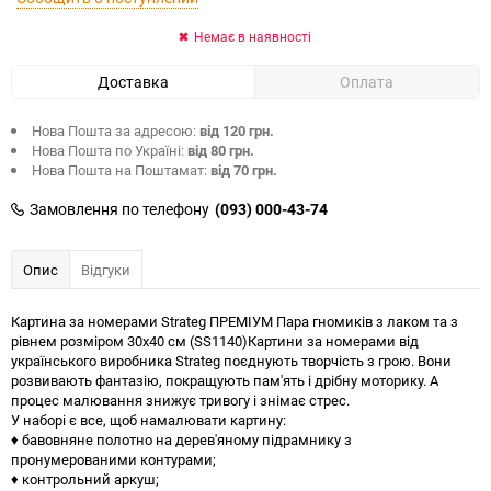
Немає в наявності
Доставка
Оплата
Нова Пошта за адресою:
від 120 грн.
Нова Пошта по Україні:
від 80 грн.
Нова Пошта на Поштамат:
від 70 грн.
Замовлення по телефону
(093) 000-43-74
Опис
Відгуки
Картина за номерами Strateg ПРЕМІУМ Пара гномиків з лаком та з
рівнем розміром 30х40 см (SS1140)Картини за номерами від
українського виробника Strateg поєднують творчість з грою. Вони
розвивають фантазію, покращують пам'ять і дрібну моторику. А
процес малювання знижує тривогу і знімає стрес.
У наборі є все, щоб намалювати картину:
♦ бавовняне полотно на дерев'яному підрамнику з
пронумерованими контурами;
♦ контрольний аркуш;