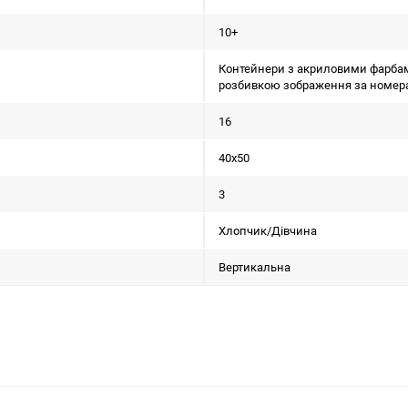
10+
Контейнери з акриловими фарбами;
розбивкою зображення за номера
16
40х50
3
Хлопчик/Дiвчина
Вертикальна