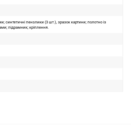
 синтетичні пензлики (3 шт.), зразок картини; полотно із
ми; підрамник; кріплення.