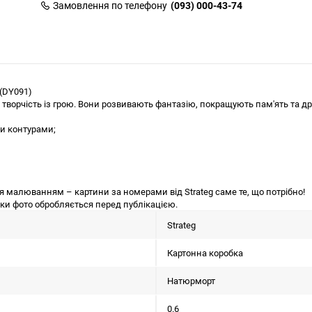
Замовлення по телефону
(093) 000-43-74
(DY091)
 творчість із грою. Вони розвивають фантазію, покращують пам'ять та др
и контурами;
 малюванням – картини за номерами від Strateg саме те, що потрібно!
льки фото обробляється перед публікацією.
Strateg
Картонна коробка
Натюрморт
0.6