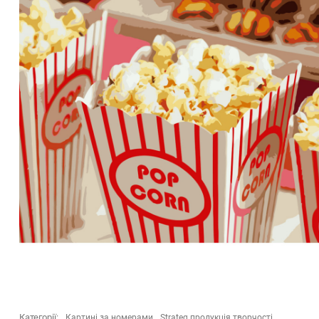
Категорії:
Картині за номерами
Strateg продукція творчості