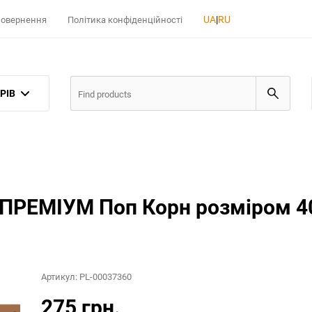
UA
|
RU
 повернення
Політика конфіденційності
РІВ
g ПРЕМІУМ Поп Корн розміром 4
Артикул:
PL-00037360
275 грн.