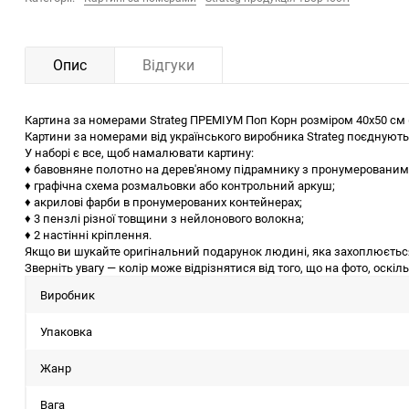
Опис
Відгуки
Картина за номерами Strateg ПРЕМІУМ Поп Корн розміром 40х50 см 
Картини за номерами від українського виробника Strateg поєднують
У наборі є все, щоб намалювати картину:
♦ бавовняне полотно на дерев'яному підрамнику з пронумерованим
♦ графічна схема розмальовки або контрольний аркуш;
♦ акрилові фарби в пронумерованих контейнерах;
♦ 3 пензлі різної товщини з нейлонового волокна;
♦ 2 настінні кріплення.
Якщо ви шукайте оригінальний подарунок людині, яка захоплюється
Зверніть увагу — колір може відрізнятися від того, що на фото, оскі
Виробник
Упаковка
Жанр
Вага