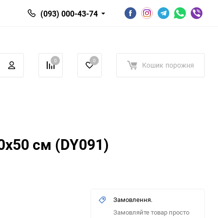
(093) 000-43-74
0
0
Кошик
порожня
0х50 см (DY091)
Замовлення.
Замовляйте товар просто