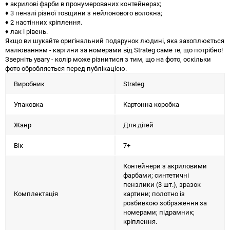
♦ акрилові фарби в пронумерованих контейнерах;
♦ 3 пензлі різної товщини з нейлонового волокна;
♦ 2 настінних кріплення.
♦ лак і рівень.
Якщо ви шукайте оригінальний подарунок людині, яка захоплюється
малюванням - картини за номерами від Strateg саме те, що потрібно!
Зверніть увагу - колір може різнитися з тим, що на фото, оскільки
фото обробляється перед публікацією.
Виробник
Strateg
Упаковка
Картонна коробка
Жанр
Для дітей
Вік
7+
Контейнери з акриловими
фарбами; синтетичні
пензлики (3 шт.), зразок
Комплектація
картини; полотно із
розбивкою зображення за
номерами; підрамник;
кріплення.