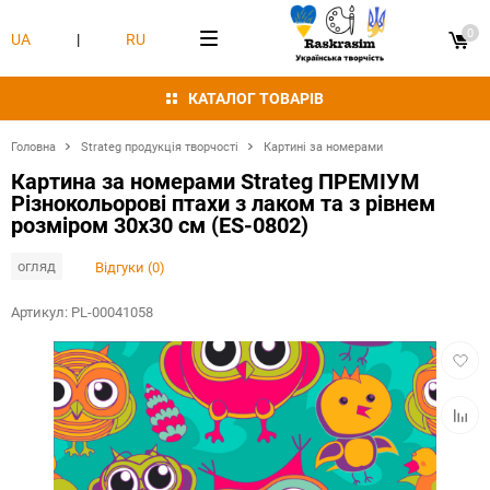
0
UA
|
RU
КАТАЛОГ ТОВАРІВ
Головна
Strateg продукція творчості
Картині за номерами
Картина за номерами Strateg ПРЕМІУМ
Різнокольорові птахи з лаком та з рівнем
розміром 30х30 см (ES-0802)
огляд
Відгуки (0)
Артикул:
PL-00041058
Додат
в
обран
Додат
в
табли
порівн