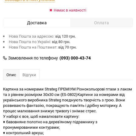
Немає в наявності
Доставка
Оплата
Нова Пошта за адресою:
від 120 грн.
Нова Пошта по Україні:
від 80 грн.
Нова Пошта на Поштамат:
від 70 грн.
Замовлення по телефону
(093) 000-43-74
Опис
Відгуки
Картина за номерами Strateg ПРЕМІУМ Різнокольорові птахи з лаком
та з рівнем розміром 30х30 см (ES-0802)Картини за номерами від
українського виробника Strateg поєднують творчість з грою. Вони
розвивають фантазію, покращують пам'ять і дрібну моторику. А
процес малювання знижує тривогу і знімає стрес.
У наборі є все, щоб намалювати картину:
♦ бавовняне полотно на дерев'яному підрамнику з
пронумерованими контурами;
♦ контрольний аркуш;