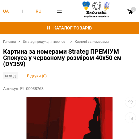
0
UA
|
RU
КАТАЛОГ ТОВАРІВ
Головна
Strateg продукція творчості
Картині за номерами
Картина за номерами Strateg ПРЕМІУМ
Спокуса у червоному розміром 40х50 см
(DY359)
огляд
Відгуки (0)
Артикул:
PL-00038768
Додат
в
обран
Додат
в
табли
порівн