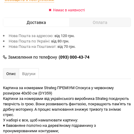
Немає в наявності
Доставка
Оплата
Нова Пошта за адресою:
від 120 грн.
Нова Пошта по Україні:
від 80 грн.
Нова Пошта на Поштамат:
від 70 грн.
Замовлення по телефону
(093) 000-43-74
Опис
Відгуки
Картина за номерами Strateg ПРЕМІУМ Спокуса у червоному
розміром 40х50 см (DY359)
Картини за номерами від українського виробника Strateg поєднують
творчість із грою. Вони розвивають фантазію, покращують пам'ять та
дрібну моторику. А процес малювання знижує тривогу та знімає
стрес.
У наборі є все, щоб намалювати картину:
♦ бавовняне полотно на дерев'яному підрамнику з
пронумерованими контурами;