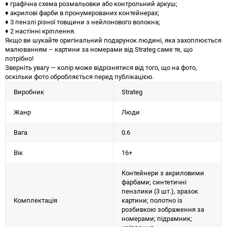
♦ графічна схема розмальовки або контрольний аркуш;
♦ акрилові фарби в пронумерованих контейнерах;
♦ 3 пензлі різної товщини з нейлонового волокна;
♦ 2 настінні кріплення.
Якщо ви шукайте оригінальний подарунок людині, яка захоплюється
малюванням – картини за номерами від Strateg саме те, що
потрібно!
Зверніть увагу — колір може відрізнятися від того, що на фото,
оскільки фото обробляється перед публікацією.
Виробник
Strateg
Жанр
Люди
Вага
0.6
Вік
16+
Контейнери з акриловими
фарбами; синтетичні
пензлики (3 шт.), зразок
Комплектація
картини; полотно із
розбивкою зображення за
номерами; підрамник;