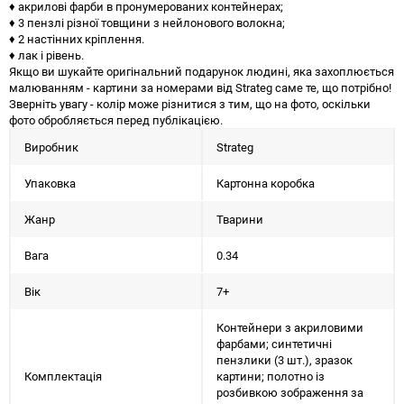
♦ акрилові фарби в пронумерованих контейнерах;
♦ 3 пензлі різної товщини з нейлонового волокна;
♦ 2 настінних кріплення.
♦ лак і рівень.
Якщо ви шукайте оригінальний подарунок людині, яка захоплюється
малюванням - картини за номерами від Strateg саме те, що потрібно!
Зверніть увагу - колір може різнитися з тим, що на фото, оскільки
фото обробляється перед публікацією.
Виробник
Strateg
Упаковка
Картонна коробка
Жанр
Тварини
Вага
0.34
Вік
7+
Контейнери з акриловими
фарбами; синтетичні
пензлики (3 шт.), зразок
Комплектація
картини; полотно із
розбивкою зображення за