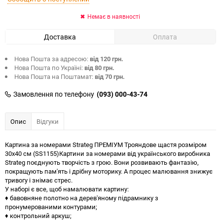
Немає в наявності
Доставка
Оплата
Нова Пошта за адресою:
від 120 грн.
Нова Пошта по Україні:
від 80 грн.
Нова Пошта на Поштамат:
від 70 грн.
Замовлення по телефону
(093) 000-43-74
Опис
Відгуки
Картина за номерами Strateg ПРЕМІУМ Трояндове щастя розміром
30х40 см (SS1155)Картини за номерами від українського виробника
Strateg поєднують творчість з грою. Вони розвивають фантазію,
покращують пам'ять і дрібну моторику. А процес малювання знижує
тривогу і знімає стрес.
У наборі є все, щоб намалювати картину:
♦ бавовняне полотно на дерев'яному підрамнику з
пронумерованими контурами;
♦ контрольний аркуш;