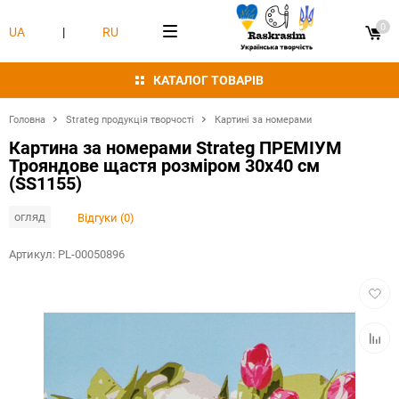
0
UA
|
RU
КАТАЛОГ ТОВАРІВ
Головна
Strateg продукція творчості
Картині за номерами
Картина за номерами Strateg ПРЕМІУМ
Трояндове щастя розміром 30х40 см
(SS1155)
огляд
Відгуки (0)
Артикул:
PL-00050896
Додат
в
обран
Додат
в
табли
порівн