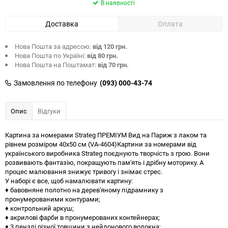
В наявності
Доставка
Оплата
Нова Пошта за адресою:
від 120 грн.
Нова Пошта по Україні:
від 80 грн.
Нова Пошта на Поштамат:
від 70 грн.
Замовлення по телефону
(093) 000-43-74
Опис
Відгуки
Картина за номерами Strateg ПРЕМІУМ Вид на Париж з лаком та
рівнем розміром 40х50 см (VA-4604)Картини за номерами від
українського виробника Strateg поєднують творчість з грою. Вони
розвивають фантазію, покращують пам'ять і дрібну моторику. А
процес малювання знижує тривогу і знімає стрес.
У наборі є все, щоб намалювати картину:
♦ бавовняне полотно на дерев'яному підрамнику з
пронумерованими контурами;
♦ контрольний аркуш;
♦ акрилові фарби в пронумерованих контейнерах;
♦ 3 пензлі різної товщини з нейлонового волокна;