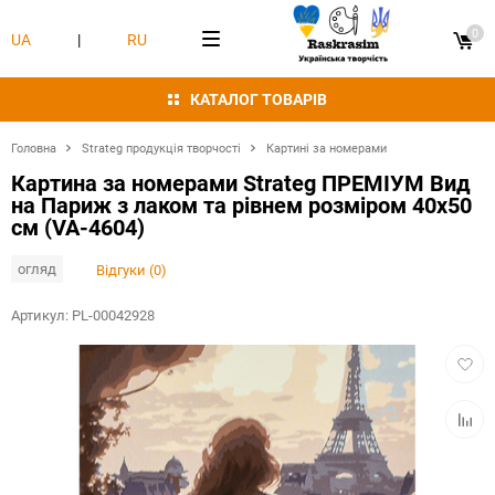
0
UA
|
RU
КАТАЛОГ ТОВАРІВ
Головна
Strateg продукція творчості
Картині за номерами
Картина за номерами Strateg ПРЕМІУМ Вид
на Париж з лаком та рівнем розміром 40х50
см (VA-4604)
огляд
Відгуки (0)
Артикул:
PL-00042928
Додат
в
обран
Додат
в
табли
порівн