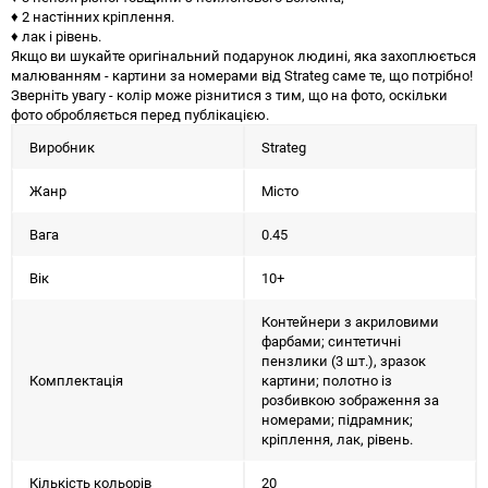
♦ 2 настінних кріплення.
♦ лак і рівень.
Якщо ви шукайте оригінальний подарунок людині, яка захоплюється
малюванням - картини за номерами від Strateg саме те, що потрібно!
Зверніть увагу - колір може різнитися з тим, що на фото, оскільки
фото обробляється перед публікацією.
Виробник
Strateg
Жанр
Місто
Вага
0.45
Вік
10+
Контейнери з акриловими
фарбами; синтетичні
пензлики (3 шт.), зразок
Комплектація
картини; полотно із
розбивкою зображення за
номерами; підрамник;
кріплення, лак, рівень.
Кількість кольорів
20