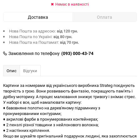
Немає в наявності
Доставка
Оплата
Нова Пошта за адресою:
від 120 грн.
Нова Пошта по Україні:
від 80 грн.
Нова Пошта на Поштамат:
від 70 грн.
Замовлення по телефону
(093) 000-43-74
Опис
Відгуки
Картини за номерами від українського виробника Strateg поєднують
творчість з грою. Вони розвивають фантазію, покращують пам'ять і
дрібну моторику. А процес малювання знижує тривогу і знімає стрес.
У наборі є все, щоб намалювати картину:
♦ бавовняне полотно на дерев'яному підрамнику з
пронумерованими контурами;
♦ акрилові фарби в пронумерованих контейнерах;
♦ 2 пензлі різної товщини з нейлонового волокна;
♦ 2 настінних кріплення.
Якщо ви шукайте оригінальний подарунок людині, яка захоплюється