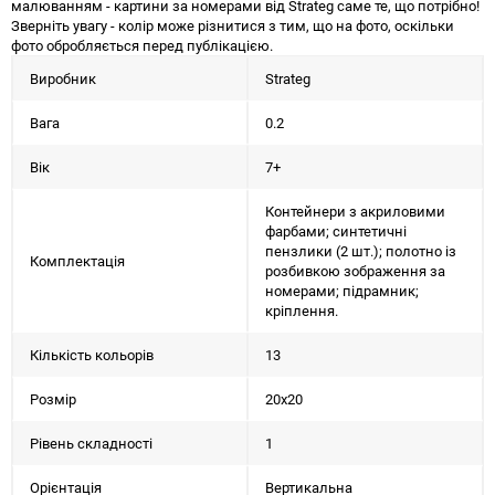
малюванням - картини за номерами від Strateg саме те, що потрібно!
Зверніть увагу - колір може різнитися з тим, що на фото, оскільки
фото обробляється перед публікацією.
Виробник
Strateg
Вага
0.2
Вік
7+
Контейнери з акриловими
фарбами; синтетичні
пензлики (2 шт.); полотно із
Комплектація
розбивкою зображення за
номерами; підрамник;
кріплення.
Кількість кольорів
13
Розмір
20х20
Рівень складності
1
Орієнтація
Вертикальна