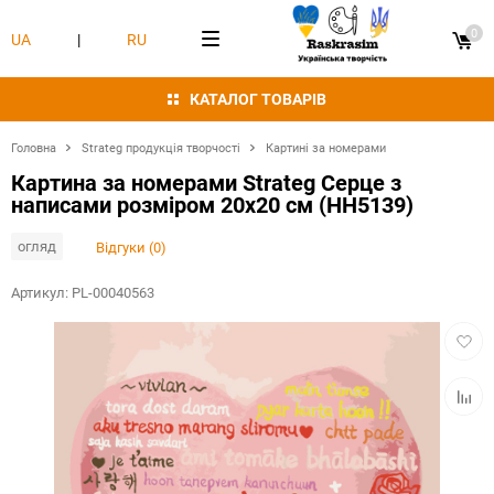
0
UA
|
RU
КАТАЛОГ ТОВАРІВ
Головна
Strateg продукція творчості
Картині за номерами
Картина за номерами Strateg Серце з
написами розміром 20х20 см (HH5139)
огляд
Відгуки (0)
Артикул:
PL-00040563
Додат
в
обран
Додат
в
табли
порівн