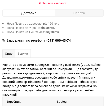
Немає в наявності
Доставка
Оплата
Нова Пошта за адресою:
від 120 грн.
Нова Пошта по Україні:
від 80 грн.
Нова Пошта на Поштамат:
від 70 грн.
Замовлення по телефону
(093) 000-43-74
Опис
Відгуки
Картина за номерами Strateg Соняшники у вазі 40Х50 (VG027)Боїтеся
зіпсувати чисте полотно? Картини за номерами — це творчість, де
результат завжди ідеальний, а процес — суцільна насолода!
Дозвольте художнику всередині себе вийти назовні й написати
власний шедевр. Від людей до тварин, від квітів до пейзажів: усе
вийде з-під вашого пера всього за декілька вечорів. Формат 40х50
сантиметрів — те, що треба для затишних вечорів у компанії чи
наодинці!
Виробник
Strateg