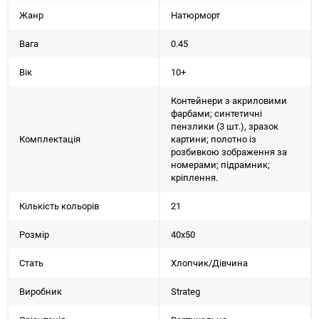
Жанр
Натюрморт
Вага
0.45
Вік
10+
Контейнери з акриловими
фарбами; синтетичні
пензлики (3 шт.), зразок
Комплектація
картини; полотно із
розбивкою зображення за
номерами; підрамник;
кріплення.
Кількість кольорів
21
Розмір
40х50
Стать
Хлопчик/Дiвчина
Виробник
Strateg