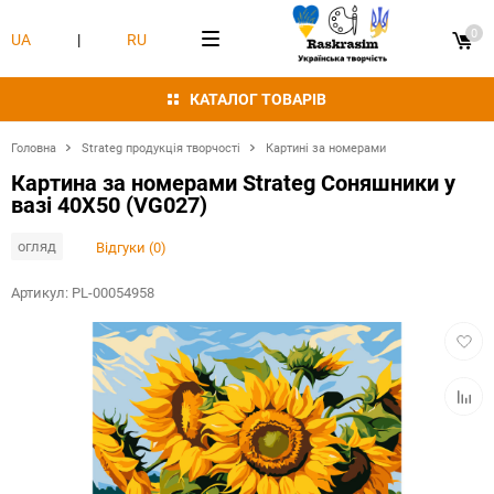
0
UA
|
RU
КАТАЛОГ ТОВАРІВ
Головна
Strateg продукція творчості
Картині за номерами
Картина за номерами Strateg Соняшники у
вазі 40Х50 (VG027)
огляд
Відгуки (0)
Артикул:
PL-00054958
Додат
в
обран
Додат
в
табли
порівн