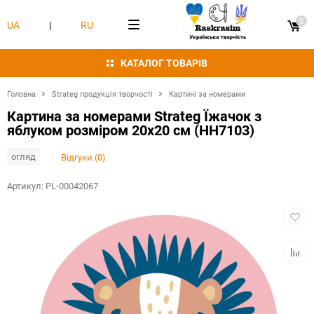
0
UA
|
RU
КАТАЛОГ ТОВАРІВ
Головна
Strateg продукція творчості
Картині за номерами
Картина за номерами Strateg Їжачок з
яблуком розміром 20х20 см (HH7103)
огляд
Відгуки (0)
Артикул:
PL-00042067
Додат
в
обран
Додат
в
табли
порівн