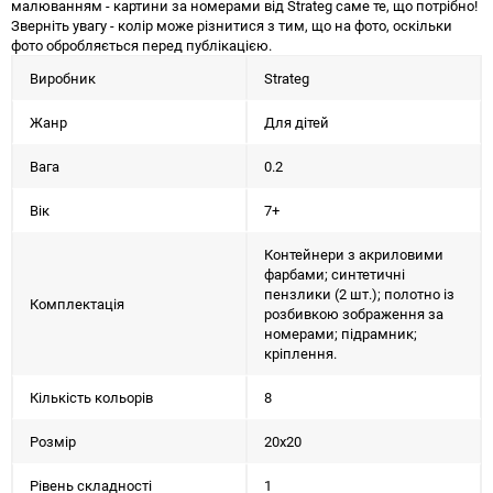
малюванням - картини за номерами від Strateg саме те, що потрібно!
Зверніть увагу - колір може різнитися з тим, що на фото, оскільки
фото обробляється перед публікацією.
Виробник
Strateg
Жанр
Для дітей
Вага
0.2
Вік
7+
Контейнери з акриловими
фарбами; синтетичні
пензлики (2 шт.); полотно із
Комплектація
розбивкою зображення за
номерами; підрамник;
кріплення.
Кількість кольорів
8
Розмір
20х20
Рівень складності
1