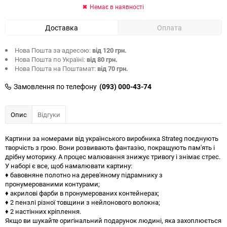
Немає в наявності
Доставка
Оплата
Нова Пошта за адресою:
від 120 грн.
Нова Пошта по Україні:
від 80 грн.
Нова Пошта на Поштамат:
від 70 грн.
Замовлення по телефону
(093) 000-43-74
Опис
Відгуки
Картини за номерами від українського виробника Strateg поєднують
творчість з грою. Вони розвивають фантазію, покращують пам'ять і
дрібну моторику. А процес малювання знижує тривогу і знімає стрес.
У наборі є все, щоб намалювати картину:
♦ бавовняне полотно на дерев'яному підрамнику з
пронумерованими контурами;
♦ акрилові фарби в пронумерованих контейнерах;
♦ 2 пензлі різної товщини з нейлонового волокна;
♦ 2 настінних кріплення.
Якщо ви шукайте оригінальний подарунок людині, яка захоплюється