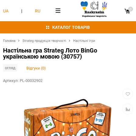
0
UA
|
RU
КАТАЛОГ ТОВАРІВ
Головна
Strateg продукція творчості
Настільні ігри
Настільна гра Strateg Лото BinGo
українською мовою (30757)
огляд
Відгуки (0)
Артикул:
PL-00032902
Додат
в
обран
Додат
в
табли
порівн