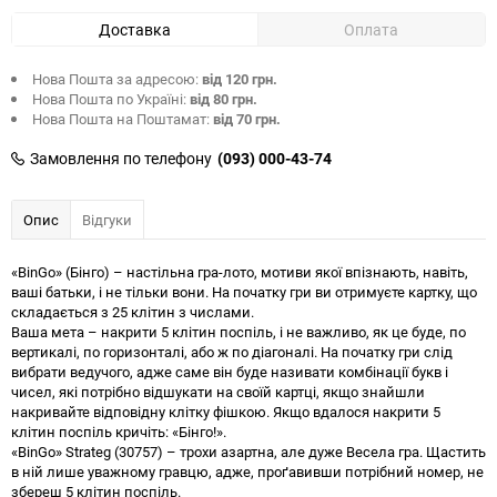
Доставка
Оплата
Нова Пошта за адресою:
від 120 грн.
Нова Пошта по Україні:
від 80 грн.
Нова Пошта на Поштамат:
від 70 грн.
Замовлення по телефону
(093) 000-43-74
Опис
Відгуки
«BinGo» (Бінго) – настільна гра-лото, мотиви якої впізнають, навіть,
ваші батьки, і не тільки вони. На початку гри ви отримуєте картку, що
складається з 25 клітин з числами.
Ваша мета – накрити 5 клітин поспіль, і не важливо, як це буде, по
вертикалі, по горизонталі, або ж по діагоналі. На початку гри слід
вибрати ведучого, адже саме він буде називати комбінації букв і
чисел, які потрібно відшукати на своїй картці, якщо знайшли
накривайте відповідну клітку фішкою. Якщо вдалося накрити 5
клітин поспіль кричіть: «Бінго!».
«BinGo» Strateg (30757) – трохи азартна, але дуже Весела гра. Щастить
в ній лише уважному гравцю, адже, проґавивши потрібний номер, не
збереш 5 клітин поспіль.