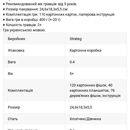
♦ Рекомендований вік гравців: від 5 років.
♦ Розмір пакування: 24,6х18,3х5,5 см
♦ Комплектація гри: 110 картонних карток, паперова інструкція.
♦ Вага гри в коробці: 400 г (+-20 г)
♦ Кількість гравців: 2+
Гра українською мовою.
Виробник
Strateg
Упаковка
Картонна коробка
Вага
0.4
Вік
5+
120 картонних фішок, 40
Комплектація
картонних планшеток, 76
дерев'яних фішок, інструкція
Розмір
24,6х18,3х5,5
Стать
Хлопчик/Дiвчина