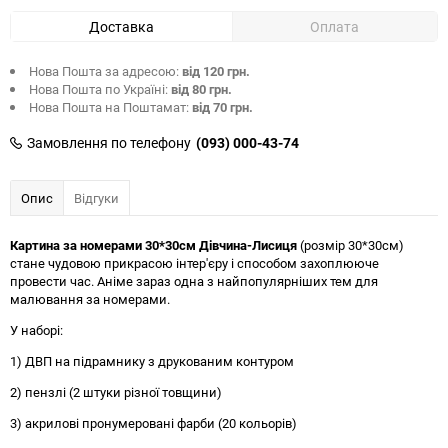
Доставка
Оплата
Нова Пошта за адресою:
від 120 грн.
Нова Пошта по Україні:
від 80 грн.
Нова Пошта на Поштамат:
від 70 грн.
Замовлення по телефону
(093) 000-43-74
Опис
Відгуки
Картина за номерами 30*30см Дівчина-Лисиця
(розмір 30*30см)
стане чудовою прикрасою інтер'єру і способом захоплююче
провести час. Аніме зараз одна з найпопулярніших тем для
малювання за номерами.
У наборі:
1) ДВП на підрамнику з друкованим контуром
2) пензлі (2 штуки різної товщини)
3) акрилові пронумеровані фарби (20 кольорів)