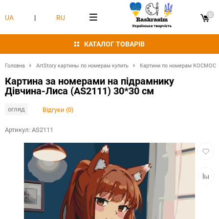
0
UA
|
RU
КАТАЛОГ ТОВАРІВ
Головна
ArtStory картины по номерам купить
Картини по номерам КОСМОС
Картина за номерами на підрамнику
Дівчина-Лиса (AS2111) 30*30 см
огляд
Відгуки (0)
Артикул:
AS2111
Додат
в
обран
Додат
в
табли
порівн