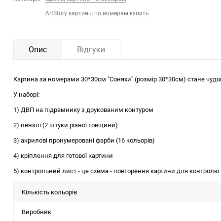
ArtStory картины по номерам купить
Опис
Відгуки
Картина за номерами 30*30см "Соняхи" (розмір 30*30см) стане чуд
У наборі:
1) ДВП на підрамнику з друкованим контуром
2) пензлі (2 штуки різної товщини)
3) акрилові пронумеровані фарби (16 кольорів)
4) кріплення для готової картини
5) контрольний лист - це схема - повторення картини для контрол
Кількість кольорів
Виробник