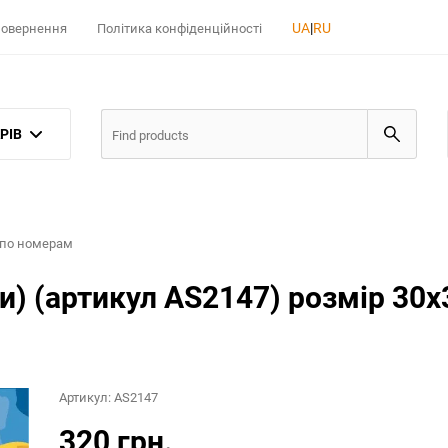
UA
|
RU
 повернення
Політика конфіденційності
РІВ
по номерам
и) (артикул AS2147) розмір 30x
Артикул:
AS2147
320 грн.