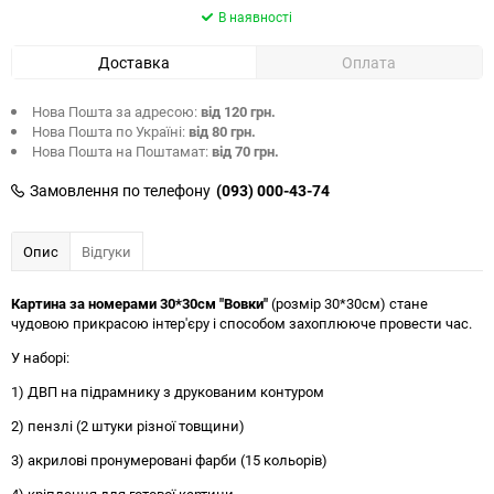
В наявності
Доставка
Оплата
Нова Пошта за адресою:
від 120 грн.
Нова Пошта по Україні:
від 80 грн.
Нова Пошта на Поштамат:
від 70 грн.
Замовлення по телефону
(093) 000-43-74
Опис
Відгуки
Картина за номерами 30*30см "Вовки"
(розмір 30*30см) стане
чудовою прикрасою інтер'єру і способом захоплююче провести час.
У наборі:
1) ДВП на підрамнику з друкованим контуром
2) пензлі (2 штуки різної товщини)
3) акрилові пронумеровані фарби (15 кольорів)