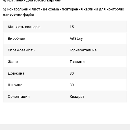
4) кріплення для готової картини
5) контрольний лист - це схема - повторення картини для контролю
нанесення фарби
Кількість кольорів
15
Виробник
ArtStory
Спрямованість
Горизонтальна
Жанр
Тварини
Довжина
30
Ширина
30
Ориентация
Квадрат