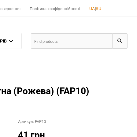
UA
|
RU
 повернення
Політика конфіденційності
РІВ
на (Рожева) (FAP10)
Артикул:
FAP10
41 грн.