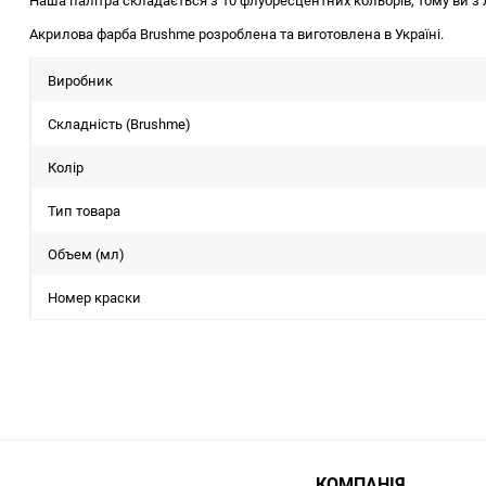
Наша палітра складається з 10 флуоресцентних кольорів, тому ви з
Акрилова фарба Brushme розроблена та виготовлена в Україні.
Виробник
Складність (Brushme)
Колір
Тип товара
Объем (мл)
Номер краски
КОМПАНІЯ