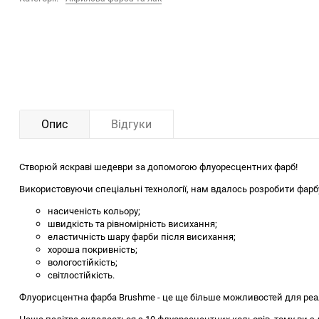
Опис
Відгуки
Створюй яскраві шедеври за допомогою флуоресцентних фарб!
Використовуючи спеціальні технології, нам вдалось розробити фарбу
насиченість кольору;
швидкість та рівномірність висихання;
еластичність шару фарби після висихання;
хороша покривність;
вологостійкість;
світлостійкість.
Флуорисцентна фарба Brushme - це ще більше можливостей для реаліз