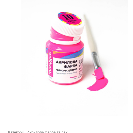
Категорії:
Акрилова фарба та лак