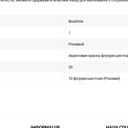
 легкістю зможете сформувати власний набір для малювання з потрібних
Brushme
1
Розовый
Акриловая краска флуоресцентн
20
10 флуоресцентная (Розовая)
ІНФОРМАЦІЯ
НАШІ СО