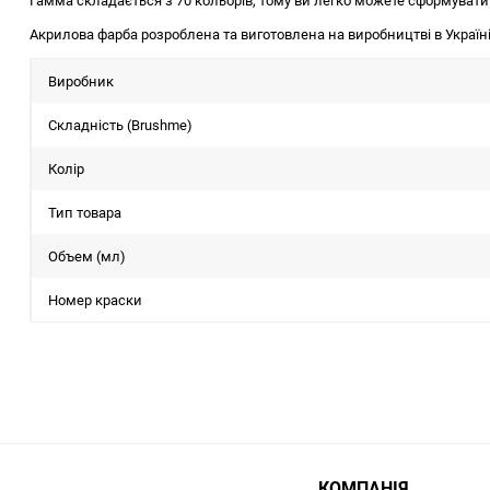
Гамма складається з 70 кольорів, тому ви легко можете сформувати
Акрилова фарба розроблена та виготовлена на виробництві в Україні
Виробник
Складність (Brushme)
Колір
Тип товара
Объем (мл)
Номер краски
КОМПАНІЯ