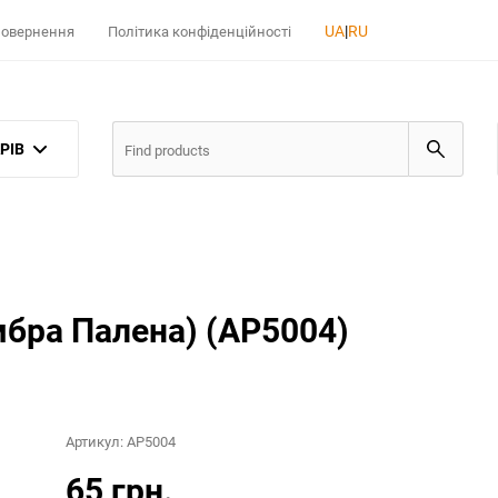
UA
|
RU
 повернення
Політика конфіденційності
РІВ
мбра Палена) (AP5004)
Артикул:
AP5004
65 грн.