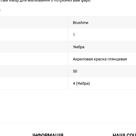
 свій набір для малювання з потрібних вам фарб.
.
Brushme
1
Умбра
Акриловая краска глянцевая
50
4 (Умбра)
ІНФОРМАЦІЯ
НАШІ СО