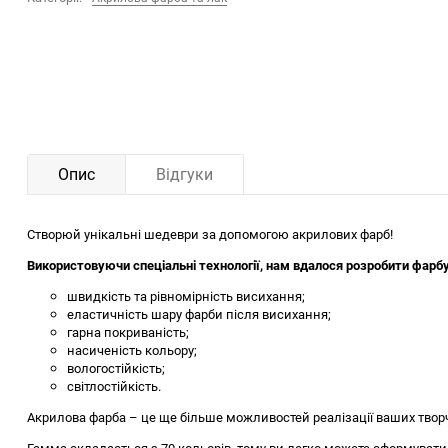
Опис
Відгуки
Створюй унікальні шедеври за допомогою акрилових фарб!
Використовуючи спеціальні технології, нам вдалося розробити фарб
швидкість та рівномірність висихання;
еластичність шару фарби після висихання;
гарна покриваність;
насиченість кольору;
вологостійкість;
світлостійкість.
Акрилова фарба – це ще більше можливостей реалізації ваших творчи