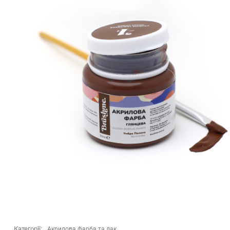
Категорії:
Акрилова фарба та лак