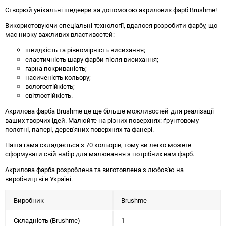
Створюй унікальні шедеври за допомогою акрилових фарб Brushme!
Використовуючи спеціальні технології, вдалося розробити фарбу, що
має низку важливих властивостей:
швидкість та рівномірність висихання;
еластичність шару фарби після висихання;
гарна покриваність;
насиченість кольору;
вологостійкість;
світлостійкість.
Акрилова фарба Brushme це ще більше можливостей для реалізації
ваших творчих ідей. Малюйте на різних поверхнях: ґрунтовому
полотні, папері, дерев'яних поверхнях та фанері.
Наша гама складається з 70 кольорів, тому ви легко можете
сформувати свій набір для малювання з потрібних вам фарб.
Акрилова фарба розроблена та виготовлена з любов'ю на
виробництві в Україні.
Виробник
Brushme
Складність (Brushme)
1