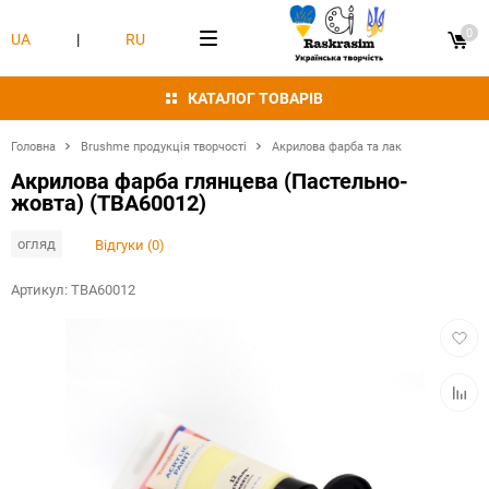
0
UA
|
RU
КАТАЛОГ ТОВАРІВ
Головна
Brushme продукція творчості
Акрилова фарба та лак
Акрилова фарба глянцева (Пастельно-
жовта) (TBA60012)
огляд
Відгуки (0)
Артикул:
TBA60012
Додат
в
обран
Додат
в
табли
порівн